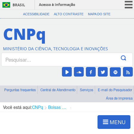
Acesso à informação
BRASIL
CORONAVÍRUS (COVID-19)
ACESSIBILIDADE
ALTO CONTRASTE
MAPA DO SITE
Participe
CNPq
Serviços
Legislação
MINISTÉRIO DA CIÊNCIA, TECNOLOGIA E INOVAÇÕES
Canais
Perguntas frequentes
Central de Atendimento
Serviços
E-mail do Pesquisador
Área de imprensa
Você está aqui:
CNPq
Bolsas e Auxílios Vigentes
Projetos de Pesquisa
MENU