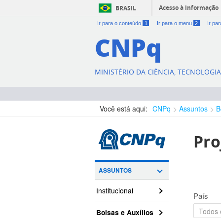
Acesso à informação
BRASIL
Ir para o conteúdo
1
Ir para o menu
2
Ir pa
CNPq
MINISTÉRIO DA CIÊNCIA, TECNOLOGI
Você está aqui:
CNPq
Assuntos
B
Pro
ASSUNTOS
Institucional
País
Bolsas e Auxílios