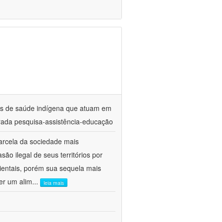
ares de saúde indígena que atuam em
ada pesquisa-assistência-educação
arcela da sociedade mais
ão ilegal de seus territórios por
entais, porém sua sequela mais
er um alim
...
leia mais