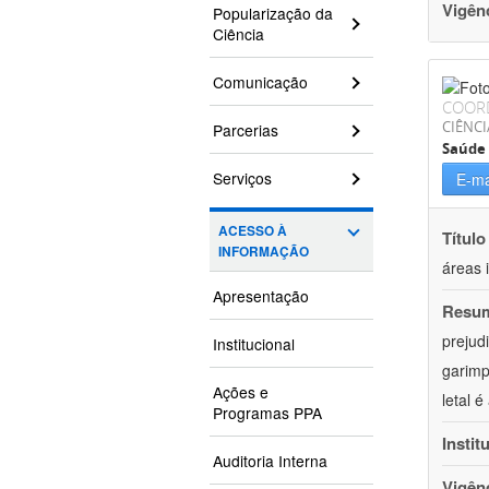
Vigên
Popularização da
Ciência
Comunicação
COOR
CIÊNCI
Parcerias
Saúde 
Serviços
E-ma
ACESSO À
Título
INFORMAÇÃO
áreas 
Apresentação
Resu
prejud
Institucional
garimp
Ações e
letal 
Programas PPA
Instit
Auditoria Interna
Vigên