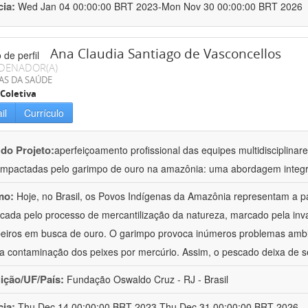
cia:
Wed Jan 04 00:00:00 BRT 2023-Mon Nov 30 00:00:00 BRT 2026
Ana Claudia Santiago de Vasconcellos
DENADOR(A)
AS DA SAÚDE
Coletiva
il
Currículo
 do Projeto:
aperfeiçoamento profissional das equipes multidisciplin
impactadas pelo garimpo de ouro na amazônia: uma abordagem integr
mo:
Hoje, no Brasil, os Povos Indígenas da Amazônia representam a p
icada pelo processo de mercantilização da natureza, marcado pela invas
eiros em busca de ouro. O garimpo provoca inúmeros problemas ambi
é a contaminação dos peixes por mercúrio. Assim, o pescado deixa de s
uição/UF/País:
Fundação Oswaldo Cruz - RJ - Brasil
cia:
Thu Dec 14 00:00:00 BRT 2023-Thu Dec 31 00:00:00 BRT 2026