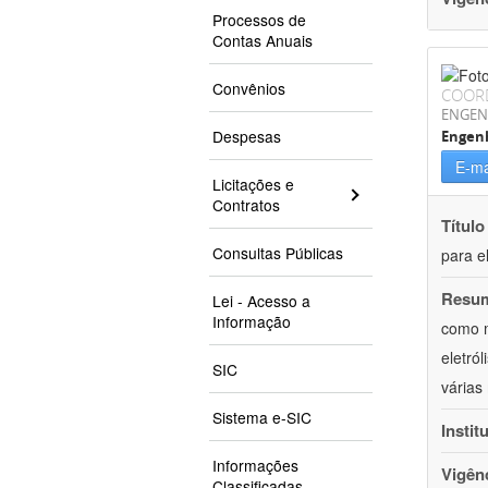
Processos de
Contas Anuais
Convênios
COOR
ENGEN
Despesas
Engenh
E-ma
Licitações e
Contratos
Título
Consultas Públicas
para e
Resu
Lei - Acesso a
Informação
como m
eletró
SIC
várias
Sistema e-SIC
Instit
Informações
Vigên
Classificadas