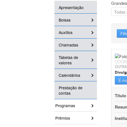
Grandes
Apresentação
Bolsas
Auxílios
Filt
Chamadas
Tabelas de
COOR
valores
OUTRA
Divulg
Calendários
E-ma
Prestação de
contas
Título
Programas
Resu
Prêmios
Instit