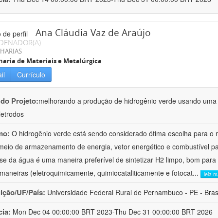
Ana Cláudia Vaz de Araújo
DENADOR(A)
HARIAS
aria de Materiais e Metalúrgica
il
Currículo
 do Projeto:
melhorando a produção de hidrogênio verde usando uma 
letrodos
mo:
O hidrogênio verde está sendo considerado ótima escolha para o 
eio de armazenamento de energia, vetor energético e combustível para
lise da água é uma maneira preferível de sintetizar H2 limpo, bom para
 maneiras (eletroquimicamente, quimiocataliticamente e fotocat
...
leia m
uição/UF/País:
Universidade Federal Rural de Pernambuco - PE - Bras
cia:
Mon Dec 04 00:00:00 BRT 2023-Thu Dec 31 00:00:00 BRT 2026