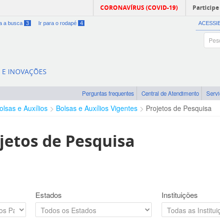
CORONAVÍRUS (COVID-19)
Participe
ra a busca
3
Ir para o rodapé
4
ACESSI
A E INOVAÇÕES
Perguntas frequentes
Central de Atendimento
Serv
olsas e Auxílios
Bolsas e Auxílios Vigentes
Projetos de Pesquisa
jetos de Pesquisa
Estados
Instituições