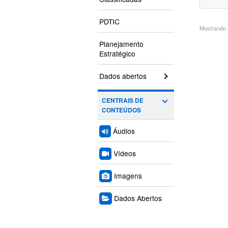
PDTIC
Mostrando 2
Planejamento
Estratégico
Dados abertos
CENTRAIS DE
CONTEÚDOS
Áudios
Vídeos
Imagens
Dados Abertos