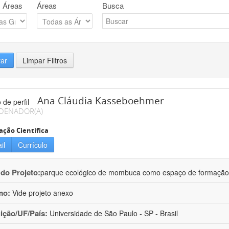
 Áreas
Áreas
Busca
rar
Limpar Filtros
Ana Cláudia Kasseboehmer
DENADOR(A)
ação Científica
il
Currículo
 do Projeto:
parque ecológico de mombuca como espaço de formação e
mo:
Vide projeto anexo
uição/UF/País:
Universidade de São Paulo - SP - Brasil