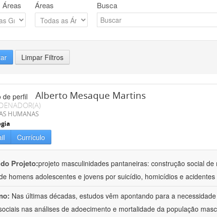
 Áreas
Áreas
Busca
rar
Limpar Filtros
Alberto Mesaque Martins
DENADOR(A)
IAS HUMANAS
ogia
il
Currículo
 do Projeto:
projeto masculinidades pantaneiras: construção social d
de homens adolescentes e jovens por suicídio, homicídios e acidentes
mo:
Nas últimas décadas, estudos vêm apontando para a necessidade 
sociais nas análises de adoecimento e mortalidade da população masc