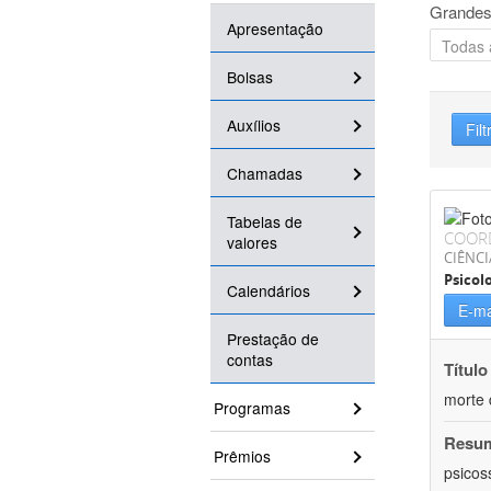
Grandes
Apresentação
Bolsas
Auxílios
Filt
Chamadas
Tabelas de
COOR
valores
CIÊNC
Psicol
Calendários
E-ma
Prestação de
contas
Título
morte 
Programas
Resu
Prêmios
psicos