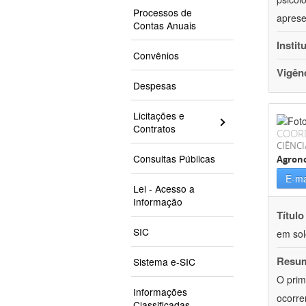
Processos de
aprese
Contas Anuais
Instit
Convênios
Vigên
Despesas
Licitações e
Contratos
COOR
CIÊNCI
Consultas Públicas
Agron
E-ma
Lei - Acesso a
Informação
Título
SIC
em sol
Resu
Sistema e-SIC
O prim
Informações
ocorre
Classificadas