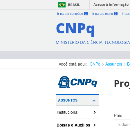
Acesso à informação
BRASIL
Ir para o conteúdo
1
Ir para o menu
2
Ir pa
CNPq
MINISTÉRIO DA CIÊNCIA, TECNOLOGI
Você está aqui:
CNPq
Assuntos
B
Pro
ASSUNTOS
Institucional
País
Bolsas e Auxílios