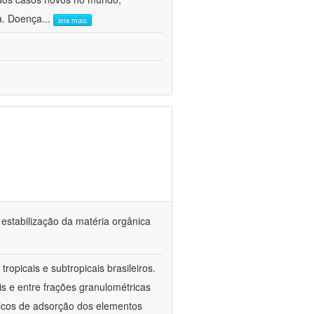
ca. Doença
...
leia mais
 estabilização da matéria orgânica
ropicais e subtropicais brasileiros.
is e entre frações granulométricas
icos de adsorção dos elementos