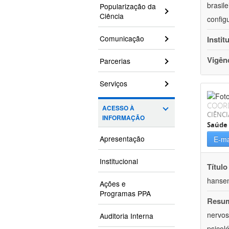
brasil
Popularização da
Ciência
config
Comunicação
Instit
Vigên
Parcerias
Serviços
COOR
ACESSO À
CIÊNCI
INFORMAÇÃO
Saúde 
Apresentação
E-ma
Institucional
Título
hansen
Ações e
Programas PPA
Resu
nervos
Auditoria Interna
psicol