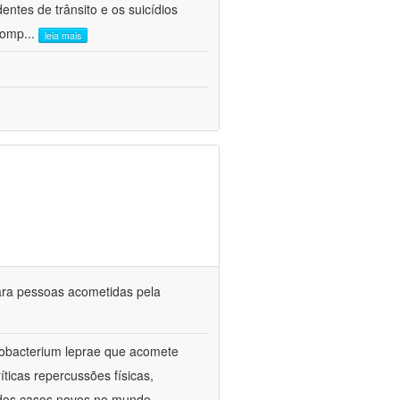
entes de trânsito e os suicídios
 comp
...
leia mais
ara pessoas acometidas pela
cobacterium leprae que acomete
íticas repercussões físicas,
 dos casos novos no mundo,