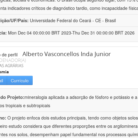
nta indicadores críticos de diagnóstico tardio, como incapacidade físi
uição/UF/País:
Universidade Federal do Ceará - CE - Brasil
cia:
Mon Dec 04 00:00:00 BRT 2023-Thu Dec 31 00:00:00 BRT 2026
Alberto Vasconcellos Inda Junior
DENADOR(A)
AS AGRÁRIAS
omia
il
Currículo
 do Projeto:
mineralogia aplicada a adsorção de fósforo e potássio e a
os tropicais e subtropicais
mo:
O projeto enfoca dois estudos principais, tendo como objetos solos t
eiro estudo considera que diferentes proporções entre os argilominera
ntes nos solos, desempenham papel fundamental nos processos quím