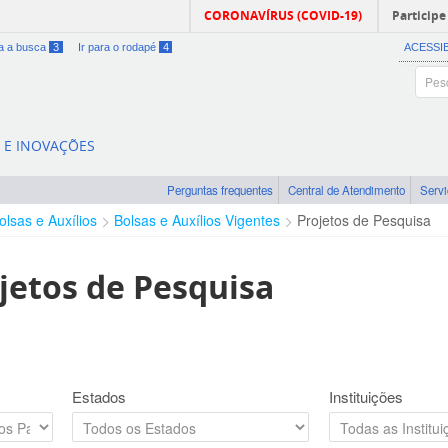
CORONAVÍRUS (COVID-19)
Participe
ra a busca
3
Ir para o rodapé
4
ACESSI
A E INOVAÇÕES
Perguntas frequentes
Central de Atendimento
Serv
olsas e Auxílios
Bolsas e Auxílios Vigentes
Projetos de Pesquisa
jetos de Pesquisa
Estados
Instituições