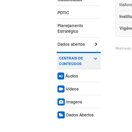
fósfor
PDTIC
Instit
Planejamento
Vigên
Estratégico
Dados abertos
Mostrando 7
CENTRAIS DE
CONTEÚDOS
Áudios
Vídeos
Imagens
Dados Abertos