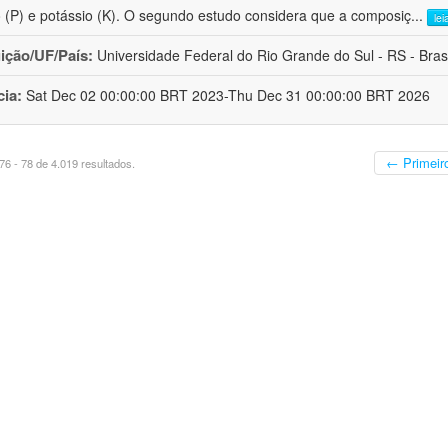
o (P) e potássio (K). O segundo estudo considera que a composiç
...
lei
uição/UF/País:
Universidade Federal do Rio Grande do Sul - RS - Brasi
cia:
Sat Dec 02 00:00:00 BRT 2023-Thu Dec 31 00:00:00 BRT 2026
← Primeir
6 - 78 de 4.019 resultados.