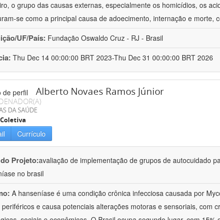
eiro, o grupo das causas externas, especialmente os homicídios, os acid
uram-se como a principal causa de adoecimento, internação e morte,
uição/UF/País:
Fundação Oswaldo Cruz - RJ - Brasil
cia:
Thu Dec 14 00:00:00 BRT 2023-Thu Dec 31 00:00:00 BRT 2026
Alberto Novaes Ramos Júnior
DENADOR(A)
AS DA SAÚDE
Coletiva
il
Currículo
 do Projeto:
avaliação de implementação de grupos de autocuidado p
íase no brasil
mo:
A hanseníase é uma condição crônica infecciosa causada por My
 periféricos e causa potenciais alterações motoras e sensoriais, com cr
ógicas, sociais e econômicas. O Brasil ocupa segundo lugar, com 15%