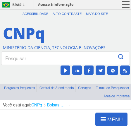
Acesso à informação
BRASIL
CORONAVÍRUS (COVID-19)
ACESSIBILIDADE
ALTO CONTRASTE
MAPA DO SITE
Participe
CNPq
Serviços
Legislação
MINISTÉRIO DA CIÊNCIA, TECNOLOGIA E INOVAÇÕES
Canais
Perguntas frequentes
Central de Atendimento
Serviços
E-mail do Pesquisador
Área de imprensa
Você está aqui:
CNPq
Bolsas e Auxílios Vigentes
Projetos de Pesquisa
MENU