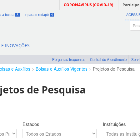
CORONAVÍRUS (COVID-19)
Participe
ra a busca
3
Ir para o rodapé
4
ACESSI
A E INOVAÇÕES
Perguntas frequentes
Central de Atendimento
Serv
olsas e Auxílios
Bolsas e Auxílios Vigentes
Projetos de Pesquisa
jetos de Pesquisa
Estados
Instituições