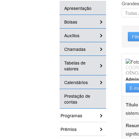
Grandes
Apresentação
Bolsas
Auxílios
Filt
Chamadas
Tabelas de
COOR
valores
CIÊNCI
Admin
Calendários
E-ma
Prestação de
contas
Título
sistem
Programas
Resu
Prêmios
signif