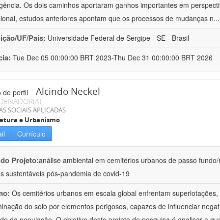
gência. Os dois caminhos aportaram ganhos importantes em perspectiv
ucional, estudos anteriores apontam que os processos de mudanças n
..
uição/UF/País:
Universidade Federal de Sergipe - SE - Brasil
cia:
Tue Dec 05 00:00:00 BRT 2023-Thu Dec 31 00:00:00 BRT 2026
Alcindo Neckel
DENADOR(A)
AS SOCIAIS APLICADAS
tetura e Urbanismo
il
Currículo
 do Projeto:
análise ambiental em cemitérios urbanos de passo fundo/rs
os sustentáveis pós-pandemia de covid-19
mo:
Os cemitérios urbanos em escala global enfrentam superlotações,
inação do solo por elementos perigosos, capazes de influenciar nega
de da população. O objetivo deste projeto de pesquisa é analisar a qu