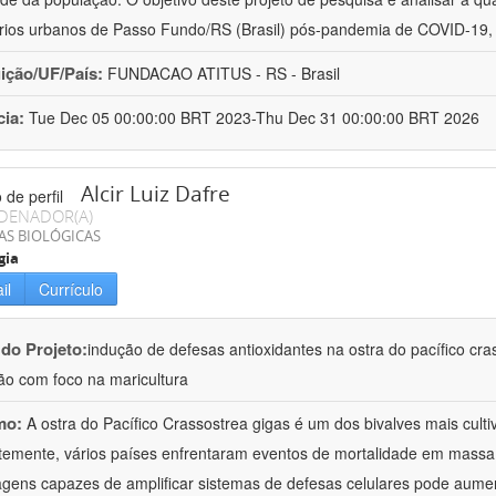
rios urbanos de Passo Fundo/RS (Brasil) pós-pandemia de COVID-19,
uição/UF/País:
FUNDACAO ATITUS - RS - Brasil
cia:
Tue Dec 05 00:00:00 BRT 2023-Thu Dec 31 00:00:00 BRT 2026
Alcir Luiz Dafre
DENADOR(A)
AS BIOLÓGICAS
gia
il
Currículo
 do Projeto:
indução de defesas antioxidantes na ostra do pacífico cr
ão com foco na maricultura
mo:
A ostra do Pacífico Crassostrea gigas é um dos bivalves mais cul
emente, vários países enfrentaram eventos de mortalidade em massa 
gens capazes de amplificar sistemas de defesas celulares pode aumen