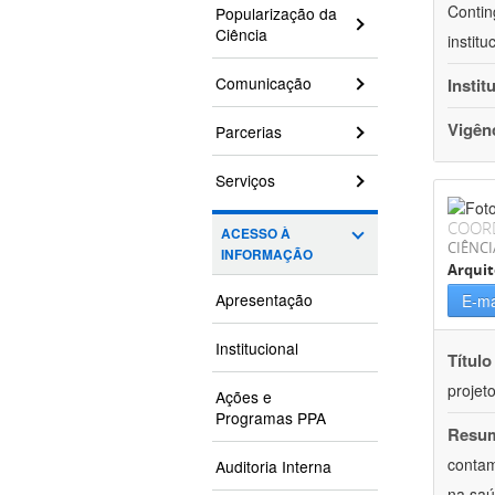
Contin
Popularização da
Ciência
instit
Comunicação
Instit
Vigên
Parcerias
Serviços
COOR
ACESSO À
CIÊNCI
INFORMAÇÃO
Arqui
Apresentação
E-ma
Institucional
Título
projet
Ações e
Programas PPA
Resu
contam
Auditoria Interna
na saú