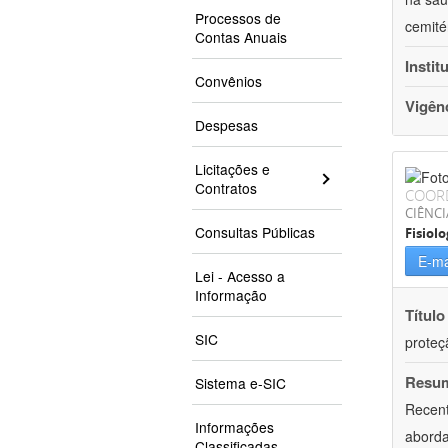
Processos de
cemité
Contas Anuais
Instit
Convênios
Vigên
Despesas
Licitações e
Contratos
COOR
CIÊNCI
Consultas Públicas
Fisiolo
E-ma
Lei - Acesso a
Informação
Título
SIC
proteç
Resu
Sistema e-SIC
Recent
Informações
aborda
Classificadas