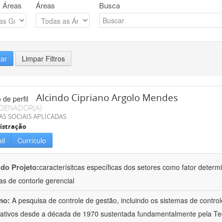
 Áreas
Áreas
Busca
rar
Limpar Filtros
Alcindo Cipriano Argolo Mendes
DENADOR(A)
AS SOCIAIS APLICADAS
istração
il
Currículo
 do Projeto:
caracterísitcas específicas dos setores como fator deter
as de contorle gerencial
mo:
A pesquisa de controle de gestão, incluindo os sistemas de contro
icativos desde a década de 1970 sustentada fundamentalmente pela Teor