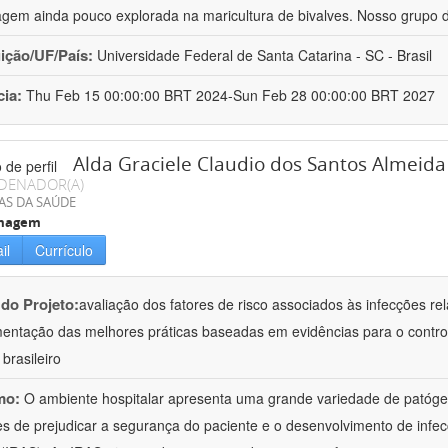
gem ainda pouco explorada na maricultura de bivalves. Nosso grupo 
uição/UF/País:
Universidade Federal de Santa Catarina - SC - Brasil
cia:
Thu Feb 15 00:00:00 BRT 2024-Sun Feb 28 00:00:00 BRT 2027
Alda Graciele Claudio dos Santos Almeida
DENADOR(A)
AS DA SAÚDE
magem
il
Currículo
 do Projeto:
avaliação dos fatores de risco associados às infecções re
entação das melhores práticas baseadas em evidências para o contro
brasileiro
mo:
O ambiente hospitalar apresenta uma grande variedade de patógen
s de prejudicar a segurança do paciente e o desenvolvimento de infec