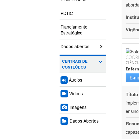
aborda
PDTIC
Instit
Planejamento
Vigên
Estratégico
Dados abertos
COOR
CENTRAIS DE
CIÊNCI
CONTEÚDOS
Enfer
E-ma
Áudios
Vídeos
Título
implem
Imagens
ensino 
Dados Abertos
Resu
capaze