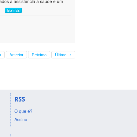
ados à assistência à saúde e um
...
leia mais
o
Anterior
Próximo
Último →
RSS
O que é?
Assine