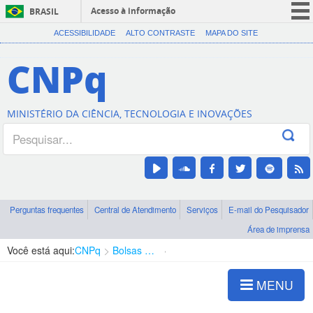
Acesso à informação
BRASIL
CORONAVÍRUS (COVID-19)
ACESSIBILIDADE
ALTO CONTRASTE
MAPA DO SITE
Participe
CNPq
Serviços
Legislação
MINISTÉRIO DA CIÊNCIA, TECNOLOGIA E INOVAÇÕES
Canais
Perguntas frequentes
Central de Atendimento
Serviços
E-mail do Pesquisador
Área de imprensa
Você está aqui:
CNPq
Bolsas e Auxílios Vigentes
Projetos de Pesquisa
MENU