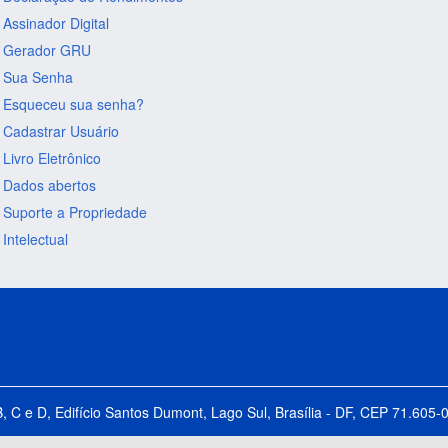
Assinador Digital
Gerador GRU
Sua Senha
Esqueceu sua senha?
Cadastrar Usuário
Livro Eletrônico
Dados abertos
Suporte a Propriedade
Intelectual
B, C e D, Edifício Santos Dumont, Lago Sul, Brasília - DF, CEP 71.60