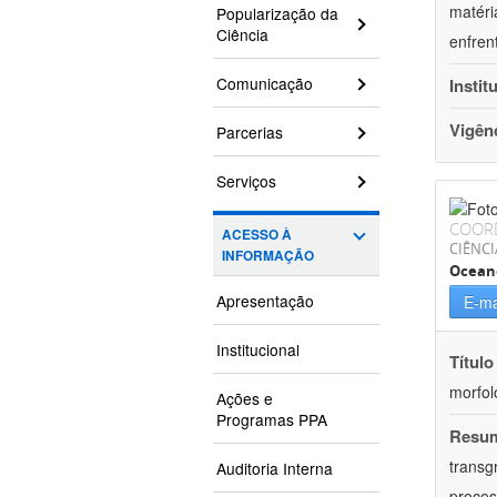
matéri
Popularização da
Ciência
enfren
Comunicação
Instit
Vigên
Parcerias
Serviços
COOR
ACESSO À
CIÊNCI
INFORMAÇÃO
Ocean
Apresentação
E-ma
Institucional
Título
morfol
Ações e
Programas PPA
Resu
transg
Auditoria Interna
proces