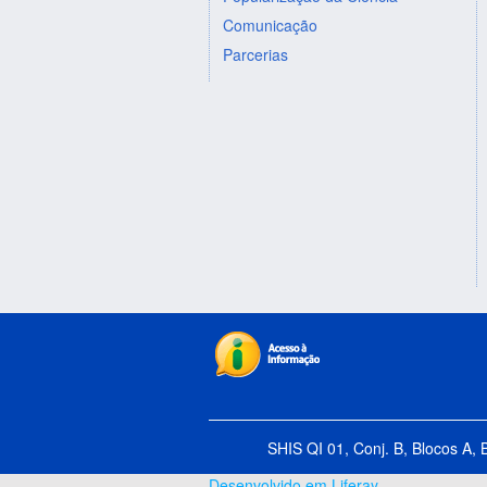
Comunicação
Parcerias
SHIS QI 01, Conj. B, Blocos A, 
Desenvolvido em Liferay