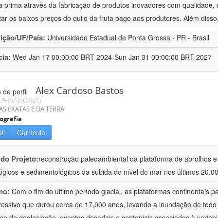
a prima através da fabricação de produtos inovadores com qualidade, 
tar os baixos preços do quilo da fruta pago aos produtores. Além disso
uição/UF/País:
Universidade Estadual de Ponta Grossa - PR - Brasil
cia:
Wed Jan 17 00:00:00 BRT 2024-Sun Jan 31 00:00:00 BRT 2027
Alex Cardoso Bastos
DENADOR(A)
AS EXATAS E DA TERRA
ografia
il
Currículo
 do Projeto:
reconstrução paleoambiental da plataforma de abrolhos e d
ógicos e sedimentológicos da subida do nível do mar nos últimos 20.0
mo:
Com o fim do último período glacial, as plataformas continentais
ressivo que durou cerca de 17,000 anos, levando a inundação de todo
so de deglaciação, eventos decadais e centeniais associados à variabil