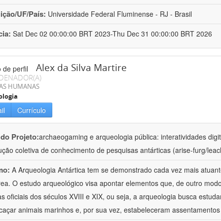
uição/UF/País:
Universidade Federal Fluminense - RJ - Brasil
cia:
Sat Dec 02 00:00:00 BRT 2023-Thu Dec 31 00:00:00 BRT 2026
Alex da Silva Martire
DENADOR(A)
IAS HUMANAS
ologia
il
Currículo
 do Projeto:
archaeogaming e arqueologia pública: interatividades di
ução coletiva de conhecimento de pesquisas antárticas (arise-furg/leac
mo:
A Arqueologia Antártica tem se demonstrado cada vez mais atuant
rea. O estudo arqueológico visa apontar elementos que, de outro mod
as oficiais dos séculos XVIII e XIX, ou seja, a arqueologia busca est
caçar animais marinhos e, por sua vez, estabeleceram assentamentos