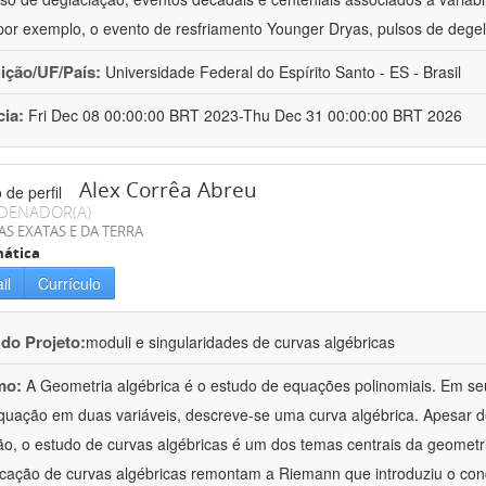
or exemplo, o evento de resfriamento Younger Dryas, pulsos de degel
uição/UF/País:
Universidade Federal do Espírito Santo - ES - Brasil
cia:
Fri Dec 08 00:00:00 BRT 2023-Thu Dec 31 00:00:00 BRT 2026
Alex Corrêa Abreu
DENADOR(A)
AS EXATAS E DA TERRA
ática
il
Currículo
 do Projeto:
moduli e singularidades de curvas algébricas
mo:
A Geometria algébrica é o estudo de equações polinomiais. Em s
uação em duas variáveis, descreve-se uma curva algébrica. Apesar 
o, o estudo de curvas algébricas é um dos temas centrais da geometri
ficação de curvas algébricas remontam a Riemann que introduziu o con