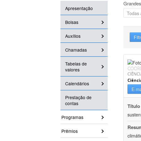
Grandes
Apresentação
Bolsas
Auxílios
Filt
Chamadas
Tabelas de
COOR
valores
CIÊNCI
Ciênci
Calendários
E-ma
Prestação de
contas
Título
susten
Programas
Resu
Prêmios
climát