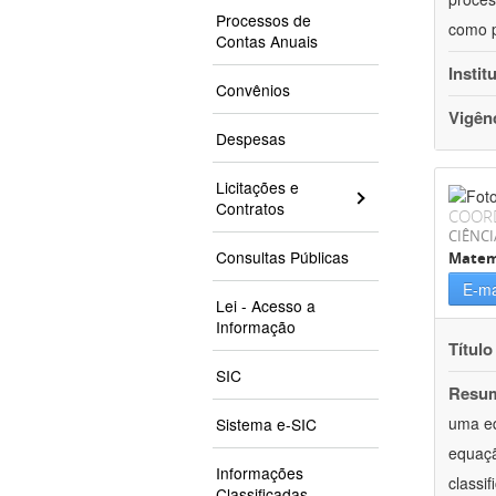
Processos de
como p
Contas Anuais
Instit
Convênios
Vigên
Despesas
Licitações e
Contratos
COOR
CIÊNCI
Consultas Públicas
Matem
E-ma
Lei - Acesso a
Informação
Título
SIC
Resu
uma eq
Sistema e-SIC
equaçã
Informações
classi
Classificadas