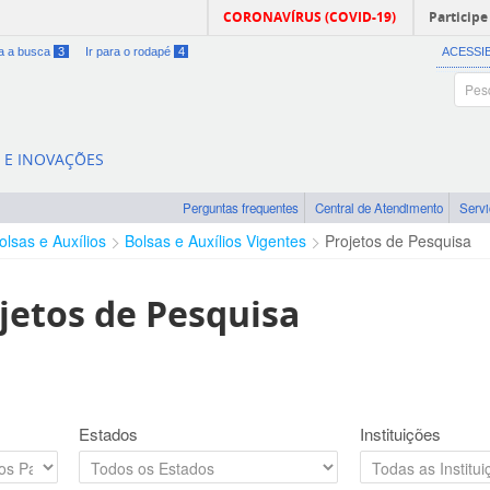
CORONAVÍRUS (COVID-19)
Participe
ra a busca
3
Ir para o rodapé
4
ACESSI
A E INOVAÇÕES
Perguntas frequentes
Central de Atendimento
Serv
olsas e Auxílios
Bolsas e Auxílios Vigentes
Projetos de Pesquisa
jetos de Pesquisa
Estados
Instituições