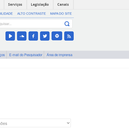
Serviços
Legislação
Canais
BILIDADE
ALTO CONTRASTE
MAPA DO SITE
iços
E-mail do Pesquisador
Área de imprensa