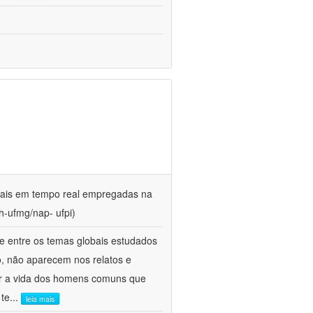
gitais em tempo real empregadas na
h-ufmg/nap- ufpi)
e entre os temas globais estudados
o, não aparecem nos relatos e
udar a vida dos homens comuns que
 te
...
leia mais