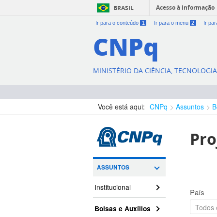
Acesso à informação
BRASIL
Ir para o conteúdo
1
Ir para o menu
2
Ir pa
CNPq
MINISTÉRIO DA CIÊNCIA, TECNOLOGI
Você está aqui:
CNPq
Assuntos
B
Pro
ASSUNTOS
Institucional
País
Bolsas e Auxílios