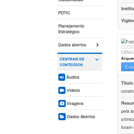
Instit
PDTIC
Vigên
Planejamento
Estratégico
Dados abertos
COOR
CIÊNC
Arque
CENTRAIS DE
CONTEÚDOS
E-ma
Áudios
Título
Vídeos
constr
Resu
Imagens
pela á
Dados Abertos
crônic
foram 