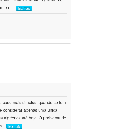
o, e o
...
leia mais
eu caso mais simples, quando se tem
de considerar apenas uma única
a algébrica até hoje. O problema de
c
...
leia mais