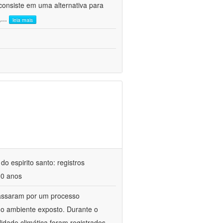
consiste em uma alternativa para
,
...
leia mais
o espirito santo: registros
00 anos
 passaram por um processo
 o ambiente exposto. Durante o
idade climática foram registrados,