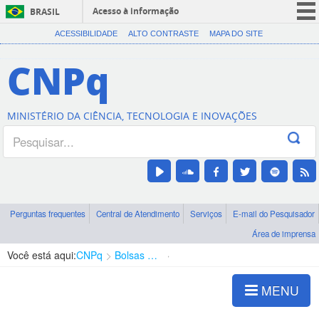
Acesso à informação
BRASIL
CORONAVÍRUS (COVID-19)
ACESSIBILIDADE
ALTO CONTRASTE
MAPA DO SITE
Participe
CNPq
Serviços
Legislação
MINISTÉRIO DA CIÊNCIA, TECNOLOGIA E INOVAÇÕES
Canais
Perguntas frequentes
Central de Atendimento
Serviços
E-mail do Pesquisador
Área de imprensa
Você está aqui:
CNPq
Bolsas e Auxílios Vigentes
Projetos de Pesquisa
MENU