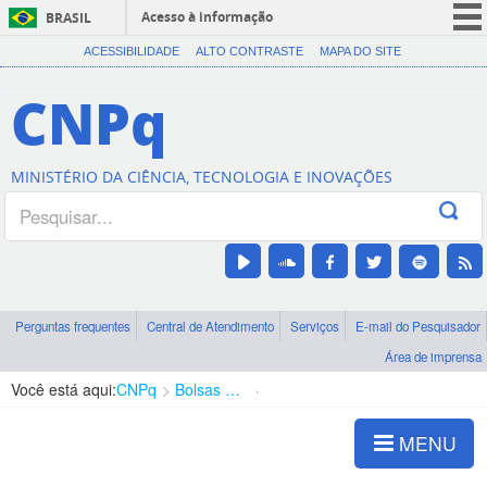
Acesso à informação
BRASIL
CORONAVÍRUS (COVID-19)
ACESSIBILIDADE
ALTO CONTRASTE
MAPA DO SITE
Participe
CNPq
Serviços
Legislação
MINISTÉRIO DA CIÊNCIA, TECNOLOGIA E INOVAÇÕES
Canais
Perguntas frequentes
Central de Atendimento
Serviços
E-mail do Pesquisador
Área de imprensa
Você está aqui:
CNPq
Bolsas e Auxílios Vigentes
Projetos de Pesquisa
MENU