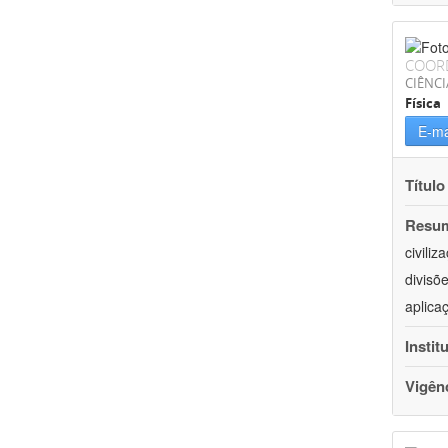
COOR
CIÊNCI
Física
E-ma
Título
Resu
civili
divisõ
aplica
Instit
Vigên