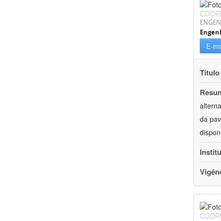
COOR
ENGEN
Engenh
E-ma
Título
Resu
altern
da pav
dispon
Instit
Vigên
COOR