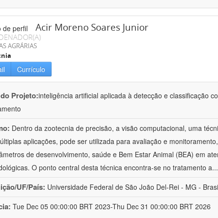
Acir Moreno Soares Junior
DENADOR(A)
AS AGRÁRIAS
cnia
il
Currículo
 do Projeto:
inteligência artificial aplicada à detecção e classificaçã
amento
mo:
Dentro da zootecnia de precisão, a visão computacional, uma técni
ltiplas aplicações, pode ser utilizada para avaliação e monitoramento, 
âmetros de desenvolvimento, saúde e Bem Estar Animal (BEA) em ate
ológicas. O ponto central desta técnica encontra-se no tratamento a
..
uição/UF/País:
Universidade Federal de São João Del-Rei - MG - Brasi
cia:
Tue Dec 05 00:00:00 BRT 2023-Thu Dec 31 00:00:00 BRT 2026