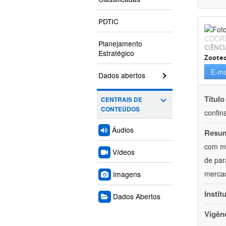
PDTIC
COOR
Planejamento
CIÊNCI
Estratégico
Zoote
E-ma
Dados abertos
Título
CENTRAIS DE
CONTEÚDOS
confin
Áudios
Resu
com mú
Vídeos
de par
mercad
Imagens
Instit
Dados Abertos
Vigên