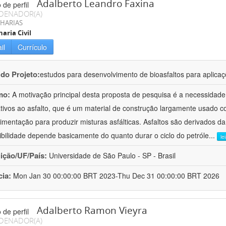
Adalberto Leandro Faxina
DENADOR(A)
HARIAS
aria Civil
il
Currículo
 do Projeto:
estudos para desenvolvimento de bioasfaltos para aplic
mo:
A motivação principal desta proposta de pesquisa é a necessidade
ativos ao asfalto, que é um material de construção largamente usado 
imentação para produzir misturas asfálticas. Asfaltos são derivados da
ibilidade depende basicamente do quanto durar o ciclo do petróle
...
le
uição/UF/País:
Universidade de São Paulo - SP - Brasil
cia:
Mon Jan 30 00:00:00 BRT 2023-Thu Dec 31 00:00:00 BRT 2026
Adalberto Ramon Vieyra
DENADOR(A)