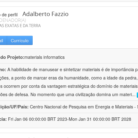
Adalberto Fazzio
DENADOR(A)
AS EXATAS E DA TERRA
il
Currículo
 do Projeto:
materials informatics
mo:
A habilidade de manusear e sintetizar materiais é de importância 
zações, a ponto de marcar eras da humanidade, como a idade da pedra, 
es ocorrem por conta da vantagem estratégica do domínio de materiais,
ções de defesa. No momento que uma civilização domina um materi
...
uição/UF/País:
Centro Nacional de Pesquisa em Energia e Materiais - S
cia:
Fri Jan 06 00:00:00 BRT 2023-Mon Jan 31 00:00:00 BRT 2028