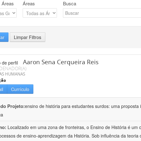
 Áreas
Áreas
Busca
rar
Limpar Filtros
Aaron Sena Cerqueira Reis
DENADOR(A)
IAS HUMANAS
ção
il
Currículo
 do Projeto:
ensino de história para estudantes surdos: uma proposta i
ca
mo:
Localizado em uma zona de fronteiras, o Ensino de História é um
ocessos de ensino-aprendizagem da História. Sob influência da teoria d