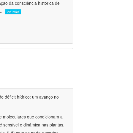
ão da consciência histórica de
...
leia mais
o déficit hídrico: um avanço no
s e moleculares que condicionam a
é sensível e dinâmica nas plantas,
cia' (LA) com os porta-enxertos