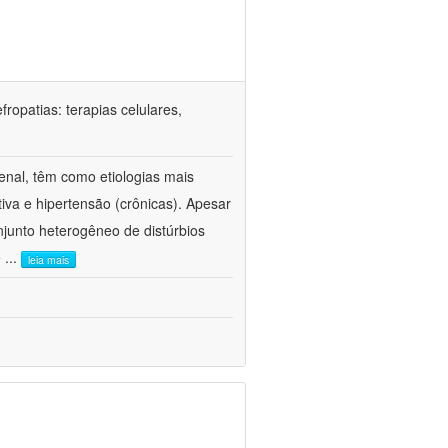
ropatias: terapias celulares,
enal, têm como etiologias mais
iva e hipertensão (crônicas). Apesar
junto heterogêneo de distúrbios
e
...
leia mais