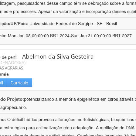
izagem, pesquisadores desse campo têm se debruçado sobre a formaç
ntes e professores. Apesar da valorização e incorporação desses sujei
uição/UF/País:
Universidade Federal de Sergipe - SE - Brasil
cia:
Mon Jan 08 00:00:00 BRT 2024-Sun Jan 31 00:00:00 BRT 2027
Abelmon da Silva Gesteira
DENADOR(A)
AS AGRÁRIAS
omia
il
Currículo
 do Projeto:
potencializando a memória epigenética em citros através d
o agropecuário.
mo:
O déficit hídrico provoca alterações morfofisiológicas, bioquímica
 a estratégias para aclimatização e/ou adaptação. A metilação do DNA 
o ser alterada durante o déficit hídrico. Combinações laranjeira 'Valên