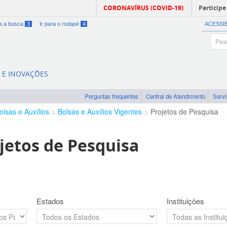
CORONAVÍRUS (COVID-19)
Participe
ra a busca
3
Ir para o rodapé
4
ACESSI
A E INOVAÇÕES
Perguntas frequentes
Central de Atendimento
Serv
olsas e Auxílios
Bolsas e Auxílios Vigentes
Projetos de Pesquisa
jetos de Pesquisa
Estados
Instituições