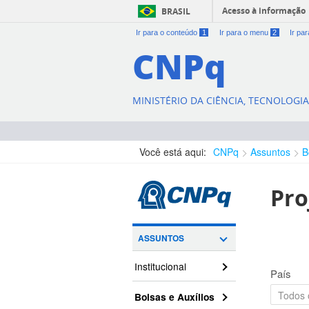
Acesso à informação
BRASIL
Ir para o conteúdo
1
Ir para o menu
2
Ir pa
CNPq
MINISTÉRIO DA CIÊNCIA, TECNOLOGI
Você está aqui:
CNPq
Assuntos
B
Pro
ASSUNTOS
Institucional
País
Bolsas e Auxílios