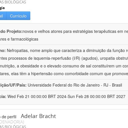
AS BIOLÓGICAS
gia
il
Currículo
 do Projeto:
novos e velhos atores para estratégias terapêuticas em nef
ares e farmacológicas
mo:
Nefropatias, nome amplo que caracteriza a diminuição da função r
ntes processos de isquemia-reperfusão (I/R) (agudos), uropatia obstrut
nutrição, a obesidade e o elevado consumo de sal constituírem um con
tares, elas têm a hipertensão como comorbidade comum que promov
uição/UF/País:
Universidade Federal do Rio de Janeiro - RJ - Brasil
cia:
Wed Feb 21 00:00:00 BRT 2024-Sun Feb 28 00:00:00 BRT 2027
Adelar Bracht
DENADOR(A)
AS BIOLÓGICAS