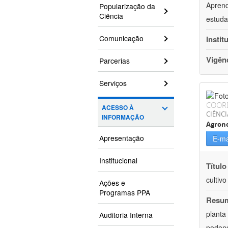
Aprend
Popularização da
Ciência
estuda
Comunicação
Instit
Vigên
Parcerias
Serviços
COOR
ACESSO À
CIÊNCI
INFORMAÇÃO
Agron
Apresentação
E-ma
Institucional
Título
cultiv
Ações e
Programas PPA
Resu
planta
Auditoria Interna
podend