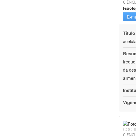
CIÊNCI
Fisiolo
E-ma
Título
acelul
Resu
freque
da des
alimen
Instit
Vigên
COOR
CIÊNCI