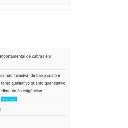
o comportamental de cabras em
ca não invasiva, de baixo custo e
tanto qualitativo quanto quantitativo,
ndimento às exigências
.
leia mais
l