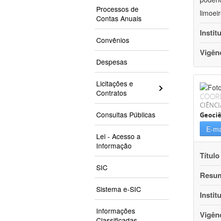
Processos de
limoei
Contas Anuais
Instit
Convênios
Vigên
Despesas
Licitações e
Contratos
COOR
CIÊNCI
Consultas Públicas
Geociê
E-ma
Lei - Acesso a
Informação
Título
SIC
Resu
Sistema e-SIC
Instit
Informações
Vigên
Classificadas