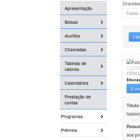
Grandes
Apresentação
Bolsas
Auxílios
Filt
Chamadas
Tabelas de
COOR
valores
CIÊNC
Educa
Calendários
E-ma
Prestação de
contas
Título
históri
Programas
Resu
Prêmios
aos pr