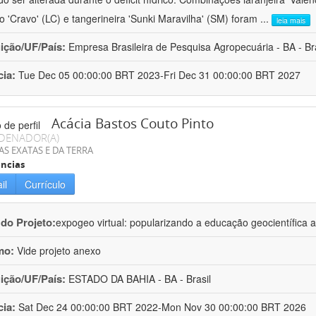
ro 'Cravo' (LC) e tangerineira 'Sunki Maravilha' (SM) foram
...
leia mais
uição/UF/País:
Empresa Brasileira de Pesquisa Agropecuária - BA - Bra
cia:
Tue Dec 05 00:00:00 BRT 2023-Fri Dec 31 00:00:00 BRT 2027
Acácia Bastos Couto Pinto
DENADOR(A)
AS EXATAS E DA TERRA
ncias
il
Currículo
 do Projeto:
expogeo virtual: popularizando a educação geocientífica a
mo:
Vide projeto anexo
uição/UF/País:
ESTADO DA BAHIA - BA - Brasil
cia:
Sat Dec 24 00:00:00 BRT 2022-Mon Nov 30 00:00:00 BRT 2026