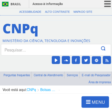
Acesso à informação
BRASIL
CORONAVÍRUS (COVID-19)
ACESSIBILIDADE
ALTO CONTRASTE
MAPA DO SITE
Participe
CNPq
Serviços
Legislação
MINISTÉRIO DA CIÊNCIA, TECNOLOGIA E INOVAÇÕES
Canais
Perguntas frequentes
Central de Atendimento
Serviços
E-mail do Pesquisador
Área de imprensa
Você está aqui:
CNPq
Bolsas e Auxílios Vigentes
Projetos de Pesquisa
MENU