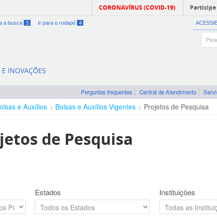
CORONAVÍRUS (COVID-19)
Participe
ra a busca
3
Ir para o rodapé
4
ACESSI
A E INOVAÇÕES
Perguntas frequentes
Central de Atendimento
Serv
olsas e Auxílios
Bolsas e Auxílios Vigentes
Projetos de Pesquisa
jetos de Pesquisa
Estados
Instituições