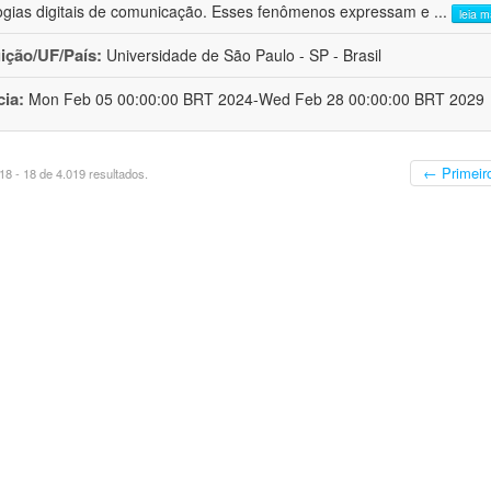
ogias digitais de comunicação. Esses fenômenos expressam e
...
leia m
uição/UF/País:
Universidade de São Paulo - SP - Brasil
cia:
Mon Feb 05 00:00:00 BRT 2024-Wed Feb 28 00:00:00 BRT 2029
← Primeir
8 - 18 de 4.019 resultados.