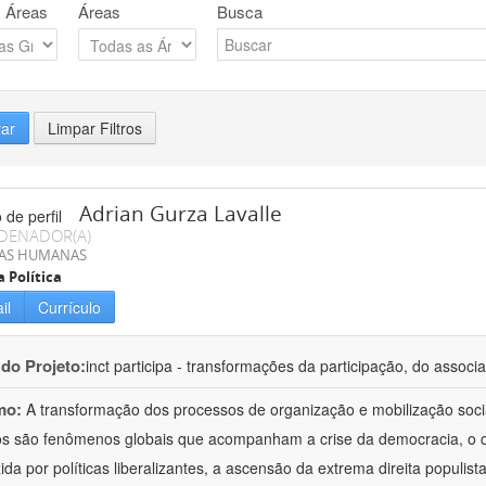
 Áreas
Áreas
Busca
rar
Limpar Filtros
Adrian Gurza Lavalle
DENADOR(A)
IAS HUMANAS
a Política
il
Currículo
 do Projeto:
inct participa - transformações da participação, do associa
mo:
A transformação dos processos de organização e mobilização soci
tos são fenômenos globais que acompanham a crise da democracia, o cr
ida por políticas liberalizantes, a ascensão da extrema direita populist