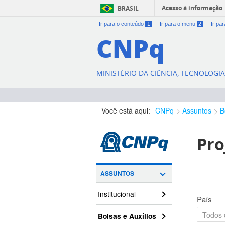
Acesso à informação
BRASIL
Ir para o conteúdo
1
Ir para o menu
2
Ir pa
CNPq
MINISTÉRIO DA CIÊNCIA, TECNOLOGI
Você está aqui:
CNPq
Assuntos
B
Pro
ASSUNTOS
Institucional
País
Bolsas e Auxílios