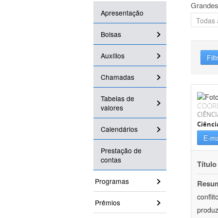
Grandes
Apresentação
Bolsas
Auxílios
Filt
Chamadas
Tabelas de
COOR
valores
CIÊNC
Ciênci
Calendários
E-ma
Prestação de
contas
Título
Programas
Resu
confli
Prêmios
produz