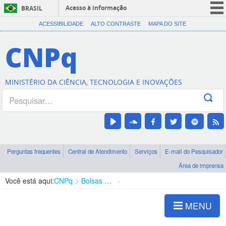
Acesso à informação
BRASIL
CORONAVÍRUS (COVID-19)
ACESSIBILIDADE
ALTO CONTRASTE
MAPA DO SITE
Participe
CNPq
Serviços
Legislação
MINISTÉRIO DA CIÊNCIA, TECNOLOGIA E INOVAÇÕES
Canais
Perguntas frequentes
Central de Atendimento
Serviços
E-mail do Pesquisador
Área de imprensa
Você está aqui:
CNPq
Bolsas e Auxílios Vigentes
Projetos de Pesquisa
MENU