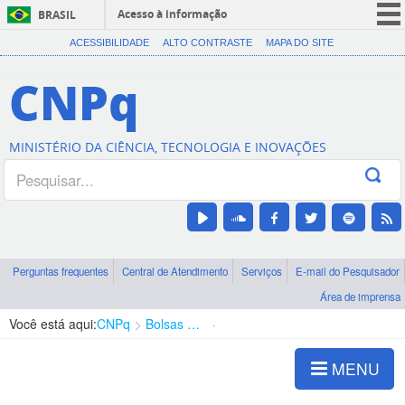
Acesso à informação
BRASIL
CORONAVÍRUS (COVID-19)
ACESSIBILIDADE
ALTO CONTRASTE
MAPA DO SITE
Participe
CNPq
Serviços
Legislação
MINISTÉRIO DA CIÊNCIA, TECNOLOGIA E INOVAÇÕES
Canais
Perguntas frequentes
Central de Atendimento
Serviços
E-mail do Pesquisador
Área de imprensa
Você está aqui:
CNPq
Bolsas e Auxílios Vigentes
Projetos de Pesquisa
MENU