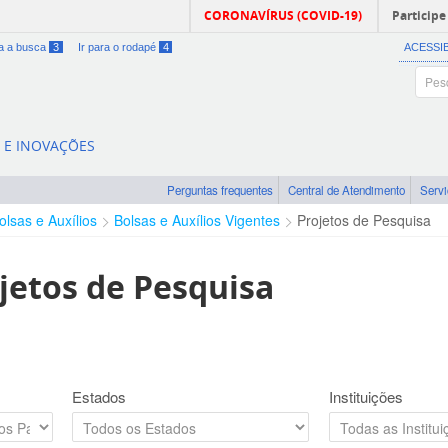
CORONAVÍRUS (COVID-19)
Participe
ra a busca
3
Ir para o rodapé
4
ACESSI
A E INOVAÇÕES
Perguntas frequentes
Central de Atendimento
Serv
olsas e Auxílios
Bolsas e Auxílios Vigentes
Projetos de Pesquisa
jetos de Pesquisa
Estados
Instituições