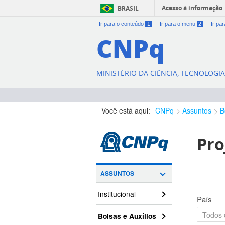
Acesso à informação
BRASIL
Ir para o conteúdo
1
Ir para o menu
2
Ir pa
CNPq
MINISTÉRIO DA CIÊNCIA, TECNOLOGI
Você está aqui:
CNPq
Assuntos
B
Pro
ASSUNTOS
Institucional
País
Bolsas e Auxílios