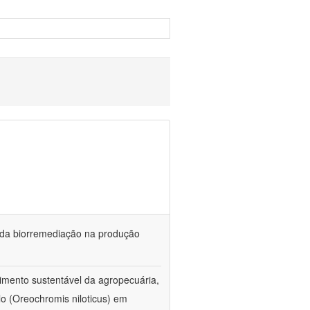
és da biorremediação na produção
imento sustentável da agropecuária,
lo (Oreochromis niloticus) em