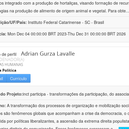
cos integrado com a produção de hortaliças, visando formação de rec
ogias na produção de alimento de origem animal e vegetal. Para obte
..
uição/UF/País:
Instituto Federal Catarinense - SC - Brasil
cia:
Mon Dec 04 00:00:00 BRT 2023-Thu Dec 31 00:00:00 BRT 2026
Adrian Gurza Lavalle
DENADOR(A)
IAS HUMANAS
a Política
il
Currículo
 do Projeto:
inct participa - transformações da participação, do associa
mo:
A transformação dos processos de organização e mobilização soci
tos são fenômenos globais que acompanham a crise da democracia, o cr
ida por políticas liberalizantes, a ascensão da extrema direita populist
ogias digitais de comunicação. Esses fenômenos expressam e
...