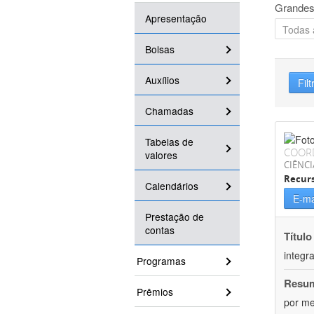
Grandes
Apresentação
Bolsas
Auxílios
Filt
Chamadas
Tabelas de
COOR
valores
CIÊNCI
Recurs
Calendários
E-ma
Prestação de
contas
Título
integr
Programas
Resu
Prêmios
por me