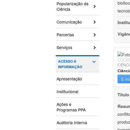
bioflo
Popularização da
Ciência
tecnol
Comunicação
Instit
Vigên
Parcerias
Serviços
COOR
ACESSO À
CIÊNC
INFORMAÇÃO
Ciênci
Apresentação
E-ma
Institucional
Título
Ações e
Resu
Programas PPA
confli
produz
Auditoria Interna
tecnol