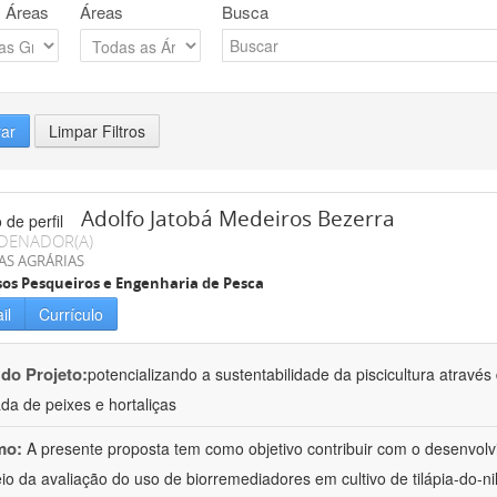
 Áreas
Áreas
Busca
rar
Limpar Filtros
Adolfo Jatobá Medeiros Bezerra
DENADOR(A)
AS AGRÁRIAS
os Pesqueiros e Engenharia de Pesca
il
Currículo
 do Projeto:
potencializando a sustentabilidade da piscicultura atrav
ada de peixes e hortaliças
mo:
A presente proposta tem como objetivo contribuir com o desenvolv
io da avaliação do uso de biorremediadores em cultivo de tilápia-do-ni