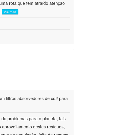
uma rota que tem atraído atenção
..
leia mais
m filtros absorvedores de co2 para
de problemas para o planeta, tais
o aproveitamento destes resíduos,
mento da população, falta de recurso