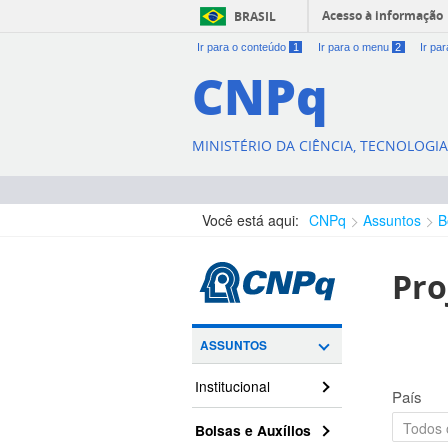
Acesso à informação
BRASIL
Ir para o conteúdo
1
Ir para o menu
2
Ir pa
CNPq
MINISTÉRIO DA CIÊNCIA, TECNOLOGI
Você está aqui:
CNPq
Assuntos
B
Pro
ASSUNTOS
Institucional
País
Bolsas e Auxílios