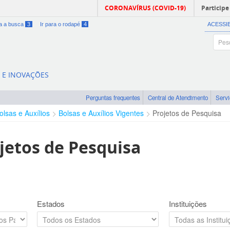
CORONAVÍRUS (COVID-19)
Participe
ra a busca
3
Ir para o rodapé
4
ACESSI
A E INOVAÇÕES
Perguntas frequentes
Central de Atendimento
Serv
olsas e Auxílios
Bolsas e Auxílios Vigentes
Projetos de Pesquisa
jetos de Pesquisa
Estados
Instituições