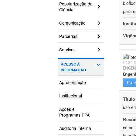
bioflo
Popularização da
Ciência
para e
Comunicação
Instit
Vigên
Parcerias
Serviços
COOR
ACESSO À
ENGEN
INFORMAÇÃO
Engen
Apresentação
E-ma
Institucional
Título
uso em
Ações e
Programas PPA
Resu
como: 
Auditoria Interna
falta 