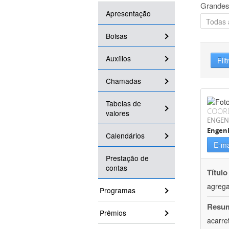
Grandes
Apresentação
Bolsas
Auxílios
Filt
Chamadas
Tabelas de
COOR
valores
ENGEN
Engen
Calendários
E-ma
Prestação de
contas
Título
agrega
Programas
Resu
Prêmios
acarre