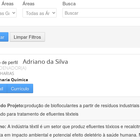
 Áreas
Áreas
Busca
rar
Limpar Filtros
Adriano da Silva
DENADOR(A)
HARIAS
haria Química
il
Currículo
 do Projeto:
produção de biofloculantes a partir de resíduos industriai
do para tratamento de efluentes têxteis
mo:
A indústria têxtil é um setor que produz efluentes tóxicos e recalc
ta em impacto ambiental e potencial efeito deletério à saúde humana. 