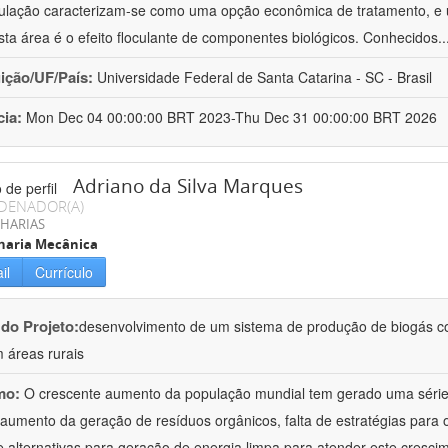
culação caracterizam-se como uma opção econômica de tratamento, e 
sta área é o efeito floculante de componentes biológicos. Conhecidos
.
uição/UF/País:
Universidade Federal de Santa Catarina - SC - Brasil
cia:
Mon Dec 04 00:00:00 BRT 2023-Thu Dec 31 00:00:00 BRT 2026
Adriano da Silva Marques
DENADOR(A)
HARIAS
haria Mecânica
il
Currículo
 do Projeto:
desenvolvimento de um sistema de produção de biogás co
 áreas rurais
mo:
O crescente aumento da população mundial tem gerado uma série 
aumento da geração de resíduos orgânicos, falta de estratégias para 
de alternativas para geração de energia limpa para atender este cresci