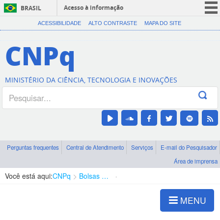
Acesso à informação
BRASIL
CORONAVÍRUS (COVID-19)
ACESSIBILIDADE
ALTO CONTRASTE
MAPA DO SITE
Participe
CNPq
Serviços
Legislação
MINISTÉRIO DA CIÊNCIA, TECNOLOGIA E INOVAÇÕES
Canais
Perguntas frequentes
Central de Atendimento
Serviços
E-mail do Pesquisador
Área de imprensa
Você está aqui:
CNPq
Bolsas e Auxílios Vigentes
Projetos de Pesquisa
MENU