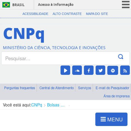
Acesso à informação
BRASIL
CORONAVÍRUS (COVID-19)
ACESSIBILIDADE
ALTO CONTRASTE
MAPA DO SITE
Participe
CNPq
Serviços
Legislação
MINISTÉRIO DA CIÊNCIA, TECNOLOGIA E INOVAÇÕES
Canais
Perguntas frequentes
Central de Atendimento
Serviços
E-mail do Pesquisador
Área de imprensa
Você está aqui:
CNPq
Bolsas e Auxílios Vigentes
Projetos de Pesquisa
MENU