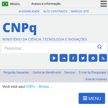
Acesso à informação
BRASIL
CORONAVÍRUS (COVID-19)
ACESSIBILIDADE
ALTO CONTRASTE
MAPA DO SITE
Participe
CNPq
Serviços
Legislação
MINISTÉRIO DA CIÊNCIA, TECNOLOGIA E INOVAÇÕES
Canais
Perguntas frequentes
Central de Atendimento
Serviços
E-mail do Pesquisador
Área de imprensa
Você está aqui:
CNPq
Bolsas e Auxílios Vigentes
Projetos de Pesquisa
MENU