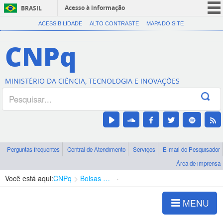
Acesso à informação
BRASIL
CORONAVÍRUS (COVID-19)
ACESSIBILIDADE
ALTO CONTRASTE
MAPA DO SITE
Participe
CNPq
Serviços
Legislação
MINISTÉRIO DA CIÊNCIA, TECNOLOGIA E INOVAÇÕES
Canais
Perguntas frequentes
Central de Atendimento
Serviços
E-mail do Pesquisador
Área de imprensa
Você está aqui:
CNPq
Bolsas e Auxílios Vigentes
Projetos de Pesquisa
MENU