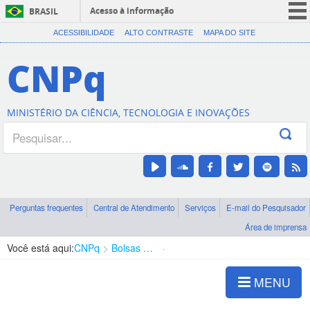
Acesso à informação
BRASIL
CORONAVÍRUS (COVID-19)
ACESSIBILIDADE
ALTO CONTRASTE
MAPA DO SITE
Participe
CNPq
Serviços
Legislação
MINISTÉRIO DA CIÊNCIA, TECNOLOGIA E INOVAÇÕES
Canais
Perguntas frequentes
Central de Atendimento
Serviços
E-mail do Pesquisador
Área de imprensa
Você está aqui:
CNPq
Bolsas e Auxílios Vigentes
Projetos de Pesquisa
MENU