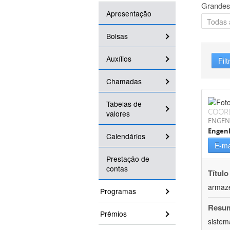
Grandes
Apresentação
Bolsas
Auxílios
Filt
Chamadas
Tabelas de
COOR
valores
ENGEN
Engenh
Calendários
E-ma
Prestação de
contas
Título
armaz
Programas
Resu
Prêmios
sistem