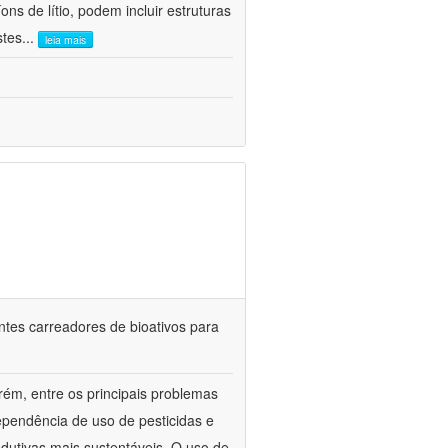
ns de lítio, podem incluir estruturas
stes
...
leia mais
ntes carreadores de bioativos para
rém, entre os principais problemas
ependência de uso de pesticidas e
odutivas mais sustentáveis. O uso de