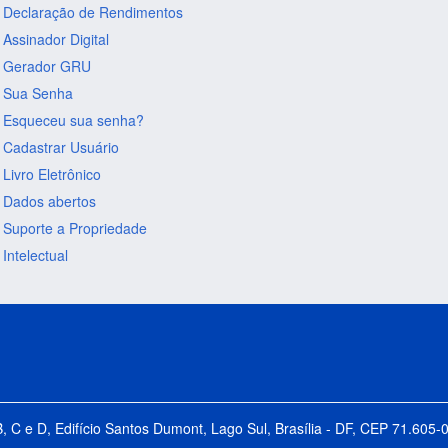
Declaração de Rendimentos
Assinador Digital
Gerador GRU
Sua Senha
Esqueceu sua senha?
Cadastrar Usuário
Livro Eletrônico
Dados abertos
Suporte a Propriedade
Intelectual
B, C e D, Edifício Santos Dumont, Lago Sul, Brasília - DF, CEP 71.60