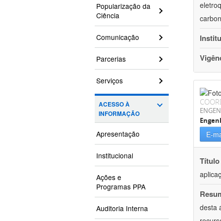
eletro
Popularização da
Ciência
carbon
Comunicação
Instit
Vigên
Parcerias
Serviços
COOR
ACESSO À
ENGEN
INFORMAÇÃO
Engenh
Apresentação
E-ma
Institucional
Título
aplica
Ações e
Programas PPA
Resu
desta 
Auditoria Interna
recurs