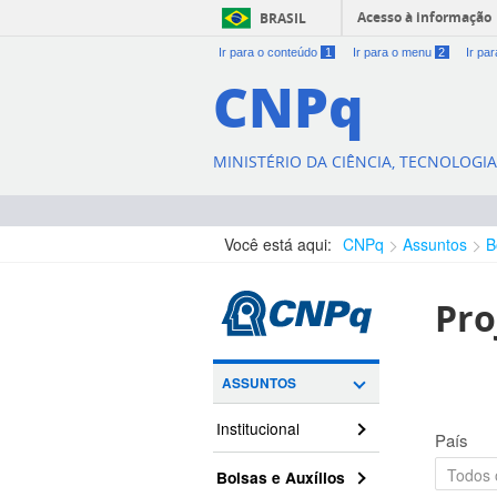
Acesso à informação
BRASIL
Ir para o conteúdo
1
Ir para o menu
2
Ir pa
CNPq
MINISTÉRIO DA CIÊNCIA, TECNOLOGI
Você está aqui:
CNPq
Assuntos
B
Pro
ASSUNTOS
Institucional
País
Bolsas e Auxílios