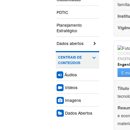
famíli
PDTIC
Instit
Planejamento
Vigên
Estratégico
Dados abertos
COOR
CENTRAIS DE
ENGEN
CONTEÚDOS
Engen
E-ma
Áudios
Vídeos
Título
tecnol
Imagens
Resu
Dados Abertos
e econ
materi