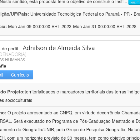
 Neste sentido, esta proposta tem o objetivo de construir o Insti
...
leia m
uição/UF/País:
Universidade Tecnológica Federal do Paraná - PR - Bra
cia:
Mon Jan 09 00:00:00 BRT 2023-Mon Jan 31 00:00:00 BRT 2028
Adnilson de Almeida Silva
DENADOR(A)
IAS HUMANAS
fia
il
Currículo
 do Projeto:
territorialidades e marcadores territoriais das terras indí
es socioculturais
mo:
O projeto apresentado ao CNPQ, em virtude decorrência Chamad
RSAL. Será executado no Programa de Pós-Graduação Mestrado e Do
amento de Geografia/UNIR, pelo Grupo de Pesquisa Geografia, Naturez
, com um horizonte previsto de 30 meses, tem como objetivo princip