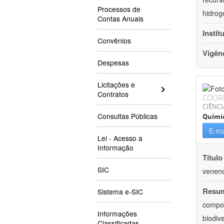
Processos de
hidrog
Contas Anuais
Instit
Convênios
Vigên
Despesas
Licitações e
Contratos
COOR
CIÊNCI
Consultas Públicas
Quími
E-ma
Lei - Acesso a
Informação
Título
SIC
veneno
Resu
Sistema e-SIC
compos
Informações
biodiv
Classificadas