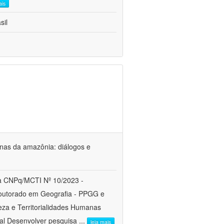
ais
sil
genas da amazônia: diálogos e
a CNPq/MCTI Nº 10/2023 -
utorado em Geografia - PPGG e
a e Territorialidades Humanas 
al Desenvolver pesquisa
...
leia mais