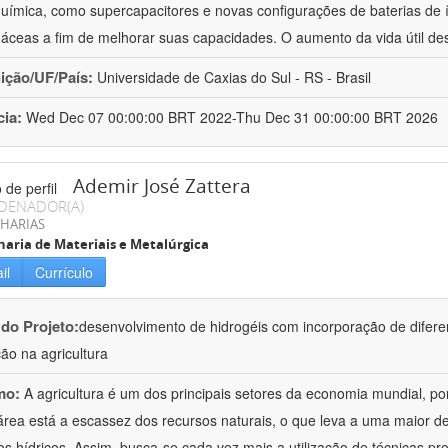
química, como supercapacitores e novas configurações de baterias de ío
áceas a fim de melhorar suas capacidades. O aumento da vida útil de
uição/UF/País:
Universidade de Caxias do Sul - RS - Brasil
cia:
Wed Dec 07 00:00:00 BRT 2022-Thu Dec 31 00:00:00 BRT 2026
Ademir José Zattera
DENADOR(A)
HARIAS
aria de Materiais e Metalúrgica
il
Currículo
 do Projeto:
desenvolvimento de hidrogéis com incorporação de difere
ção na agricultura
mo:
A agricultura é um dos principais setores da economia mundial, po
área está a escassez dos recursos naturais, o que leva a uma maior d
os hídricos. Assim, busca-se cada vez mais a utilização de técnicas pr