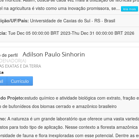
el na agricultura é visto como uma inovação promissora, se
...
leia mais
uição/UF/País:
Universidade de Caxias do Sul - RS - Brasil
cia:
Tue Dec 05 00:00:00 BRT 2023-Thu Dec 31 00:00:00 BRT 2026
Adilson Paulo Sinhorin
DENADOR(A)
AS EXATAS E DA TERRA
ca
il
Currículo
 do Projeto:
estudo químico e atividade biológica com extrato, fração e
 de bufonídeos dos biomas cerrado e amazônico brasileiro
mo:
A natureza é um grande laboratório que oferece uma vasta varieda
tos para todo tipo de aplicação. Nesse contexto a floresta amazôni
ersidade de fauna e flora inexploradas com esse potencial. Dentre as