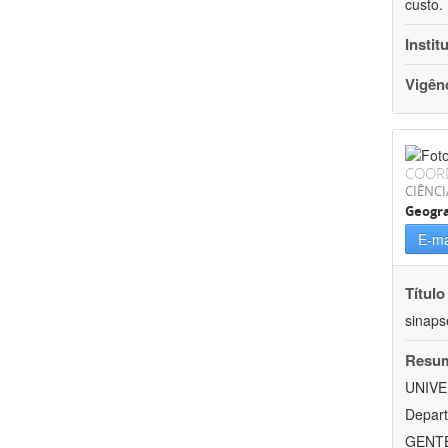
custo.
Instit
Vigên
COOR
CIÊNC
Geogra
E-ma
Título
sinaps
Resu
UNIVE
Depart
GENTEH