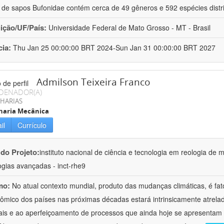
a de sapos Bufonidae contém cerca de 49 gêneros e 592 espécies distr
uição/UF/País:
Universidade Federal de Mato Grosso - MT - Brasil
cia:
Thu Jan 25 00:00:00 BRT 2024-Sun Jan 31 00:00:00 BRT 2027
Admilson Teixeira Franco
DENADOR(A)
HARIAS
haria Mecânica
il
Currículo
 do Projeto:
instituto nacional de ciência e tecnologia em reologia de 
ogias avançadas - inct-rhe9
mo:
No atual contexto mundial, produto das mudanças climáticas, é fa
ômico dos países nas próximas décadas estará intrinsicamente atrel
ais e ao aperfeiçoamento de processos que ainda hoje se apresentam 