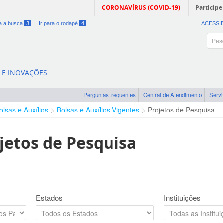
CORONAVÍRUS (COVID-19)
Participe
ra a busca
3
Ir para o rodapé
4
ACESSI
A E INOVAÇÕES
Perguntas frequentes
Central de Atendimento
Serv
olsas e Auxílios
Bolsas e Auxílios Vigentes
Projetos de Pesquisa
jetos de Pesquisa
Estados
Instituições