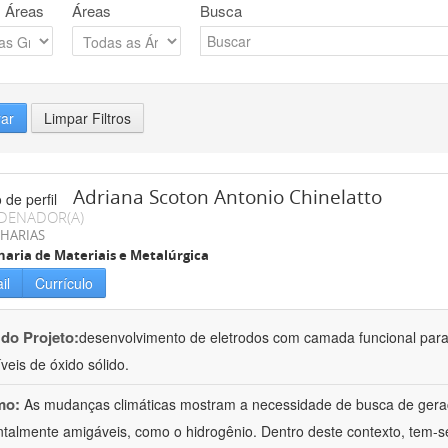
 Áreas
Áreas
Busca
rar
Limpar Filtros
Adriana Scoton Antonio Chinelatto
DENADOR(A)
HARIAS
aria de Materiais e Metalúrgica
il
Currículo
 do Projeto:
desenvolvimento de eletrodos com camada funcional para
veis de óxido sólido.
mo:
As mudanças climáticas mostram a necessidade de busca de geraç
talmente amigáveis, como o hidrogênio. Dentro deste contexto, tem-se