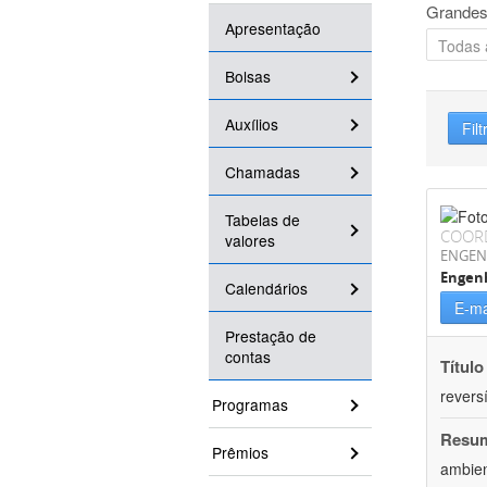
Grandes
Apresentação
Bolsas
Auxílios
Filt
Chamadas
Tabelas de
COOR
valores
ENGEN
Engenh
Calendários
E-ma
Prestação de
contas
Título
reversí
Programas
Resu
Prêmios
ambien