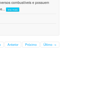
diversos combustíveis e possuem
re
...
leia mais
o
Anterior
Próximo
Último →