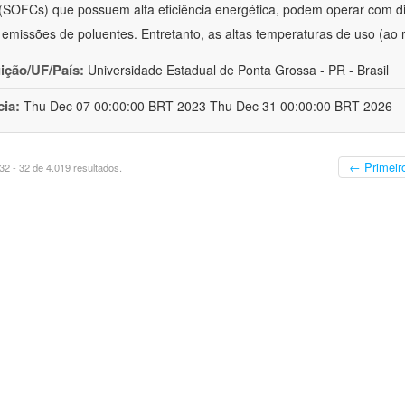
 (SOFCs) que possuem alta eficiência energética, podem operar com 
 emissões de poluentes. Entretanto, as altas temperaturas de uso (ao 
uição/UF/País:
Universidade Estadual de Ponta Grossa - PR - Brasil
cia:
Thu Dec 07 00:00:00 BRT 2023-Thu Dec 31 00:00:00 BRT 2026
← Primeir
2 - 32 de 4.019 resultados.