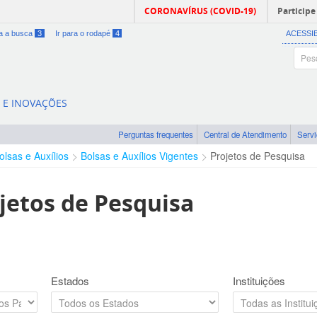
CORONAVÍRUS (COVID-19)
Participe
ra a busca
3
Ir para o rodapé
4
ACESSI
A E INOVAÇÕES
Perguntas frequentes
Central de Atendimento
Serv
olsas e Auxílios
Bolsas e Auxílios Vigentes
Projetos de Pesquisa
jetos de Pesquisa
Estados
Instituições