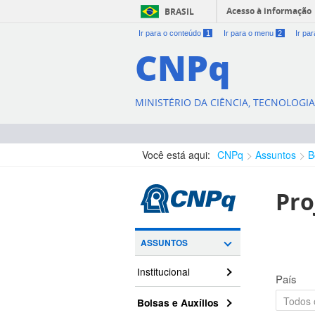
Acesso à informação
BRASIL
Ir para o conteúdo
1
Ir para o menu
2
Ir pa
CNPq
MINISTÉRIO DA CIÊNCIA, TECNOLOGI
Você está aqui:
CNPq
Assuntos
B
Pro
ASSUNTOS
Institucional
País
Bolsas e Auxílios