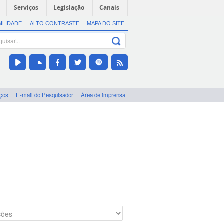
Serviços
Legislação
Canais
BILIDADE
ALTO CONTRASTE
MAPA DO SITE
iços
E-mail do Pesquisador
Área de imprensa