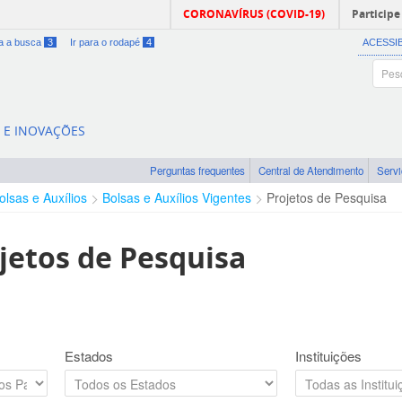
CORONAVÍRUS (COVID-19)
Participe
ra a busca
3
Ir para o rodapé
4
ACESSI
A E INOVAÇÕES
Perguntas frequentes
Central de Atendimento
Serv
olsas e Auxílios
Bolsas e Auxílios Vigentes
Projetos de Pesquisa
jetos de Pesquisa
Estados
Instituições