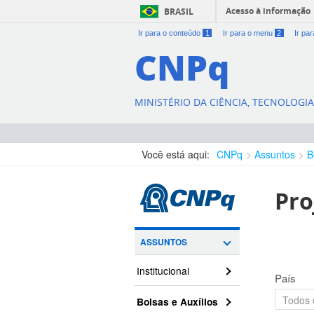
Acesso à informação
BRASIL
Ir para o conteúdo
1
Ir para o menu
2
Ir pa
CNPq
MINISTÉRIO DA CIÊNCIA, TECNOLOGI
Você está aqui:
CNPq
Assuntos
B
Pro
ASSUNTOS
Institucional
País
Bolsas e Auxílios