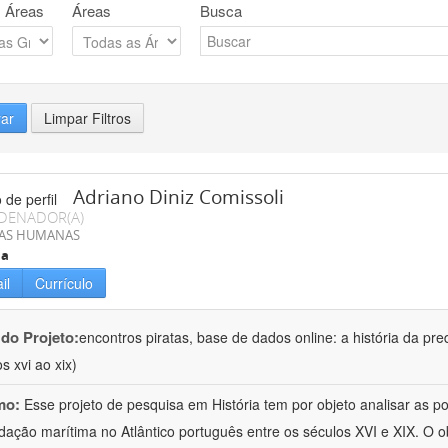
 Áreas
Áreas
Busca
rar
Limpar Filtros
Adriano Diniz Comissoli
DENADOR(A)
IAS HUMANAS
ia
il
Currículo
 do Projeto:
encontros piratas, base de dados online: a história da pre
s xvi ao xix)
mo:
Esse projeto de pesquisa em História tem por objeto analisar as 
dação marítima no Atlântico português entre os séculos XVI e XIX. O ob