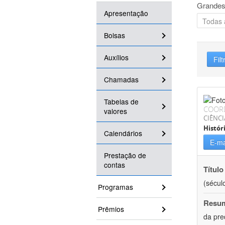
Grandes
Apresentação
Bolsas
Auxílios
Filt
Chamadas
Tabelas de
COOR
valores
CIÊNC
Histór
Calendários
E-ma
Prestação de
contas
Título
(século
Programas
Resu
Prêmios
da pre