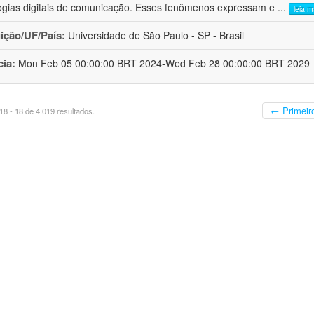
ogias digitais de comunicação. Esses fenômenos expressam e
...
leia m
uição/UF/País:
Universidade de São Paulo - SP - Brasil
cia:
Mon Feb 05 00:00:00 BRT 2024-Wed Feb 28 00:00:00 BRT 2029
← Primeir
8 - 18 de 4.019 resultados.