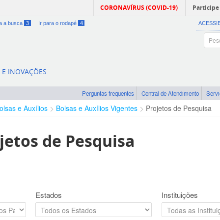
CORONAVÍRUS (COVID-19)
Participe
ra a busca
3
Ir para o rodapé
4
ACESSI
A E INOVAÇÕES
Perguntas frequentes
Central de Atendimento
Serv
olsas e Auxílios
Bolsas e Auxílios Vigentes
Projetos de Pesquisa
jetos de Pesquisa
Estados
Instituições