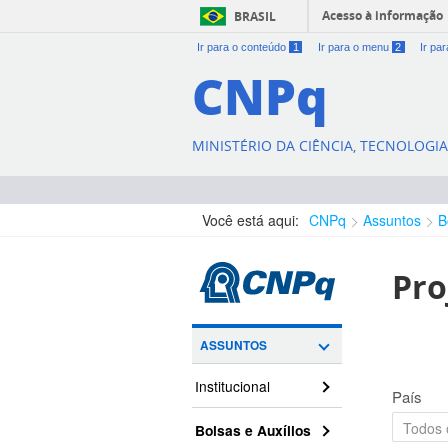
Acesso à informação
BRASIL
Ir para o conteúdo
1
Ir para o menu
2
Ir pa
CNPq
MINISTÉRIO DA CIÊNCIA, TECNOLOGI
Você está aqui:
CNPq
Assuntos
B
Pro
ASSUNTOS
Institucional
País
Bolsas e Auxílios