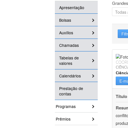
Grandes
Apresentação
Bolsas
Auxílios
Filt
Chamadas
Tabelas de
COOR
valores
CIÊNC
Ciênci
Calendários
E-ma
Prestação de
contas
Título
Programas
Resu
confli
Prêmios
produz