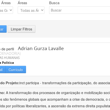
 Áreas
Áreas
Busca
rar
Limpar Filtros
Adrian Gurza Lavalle
DENADOR(A)
IAS HUMANAS
a Política
il
Currículo
 do Projeto:
inct participa - transformações da participação, do associa
mo:
A transformação dos processos de organização e mobilização soci
tos são fenômenos globais que acompanham a crise da democracia, o cr
ida por políticas liberalizantes, a ascensão da extrema direita populist