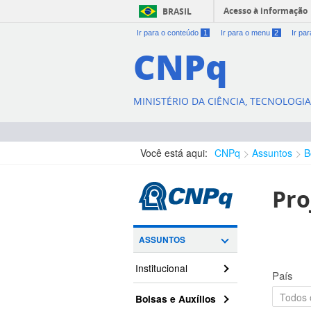
Acesso à informação
BRASIL
Ir para o conteúdo
1
Ir para o menu
2
Ir pa
CNPq
MINISTÉRIO DA CIÊNCIA, TECNOLOGI
Você está aqui:
CNPq
Assuntos
B
Pro
ASSUNTOS
Institucional
País
Bolsas e Auxílios