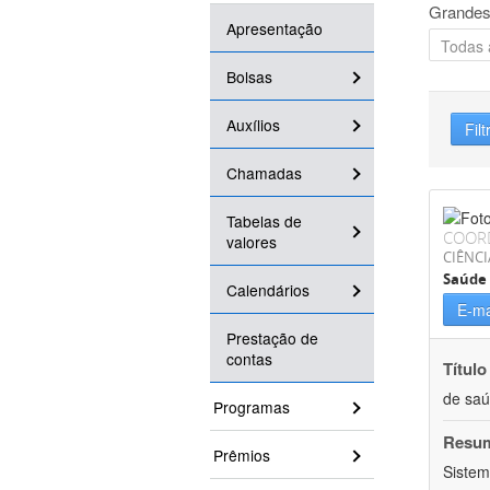
Grandes
Apresentação
Bolsas
Auxílios
Filt
Chamadas
Tabelas de
COOR
valores
CIÊNCI
Saúde 
Calendários
E-ma
Prestação de
contas
Título
de sa
Programas
Resu
Prêmios
Sistem