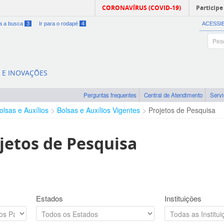
CORONAVÍRUS (COVID-19)
Participe
ra a busca
3
Ir para o rodapé
4
ACESSI
A E INOVAÇÕES
Perguntas frequentes
Central de Atendimento
Serv
olsas e Auxílios
Bolsas e Auxílios Vigentes
Projetos de Pesquisa
jetos de Pesquisa
Estados
Instituições