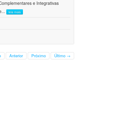
 Complementares e Integrativas
e
...
leia mais
o
Anterior
Próximo
Último →