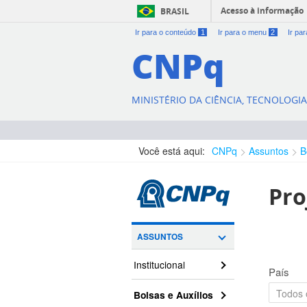
Acesso à informação
BRASIL
Ir para o conteúdo
1
Ir para o menu
2
Ir pa
CNPq
MINISTÉRIO DA CIÊNCIA, TECNOLOGI
Você está aqui:
CNPq
Assuntos
B
Pro
ASSUNTOS
Institucional
País
Bolsas e Auxílios