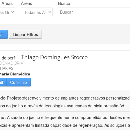
 Áreas
Áreas
Busca
rar
Limpar Filtros
Thiago Domingues Stocco
DENADOR(A)
HARIAS
haria Biomédica
il
Currículo
 do Projeto:
desenvolvimento de implantes regenerativos personalizado
os do joelho através de tecnologias avançadas de bioimpressão 3d
mo:
A saúde do joelho é frequentemente comprometida por lesões meni
xas e apresentam limitada capacidade de regeneração. As soluções te