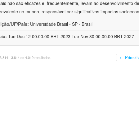
ais não são eficazes e, frequentemente, levam ao desenvolvimento de o
revalente no mundo, responsável por significativos impactos socioeco
uição/UF/País:
Universidade Brasil - SP - Brasil
cia:
Tue Dec 12 00:00:00 BRT 2023-Tue Nov 30 00:00:00 BRT 2027
← Primeir
.814 - 3.814 de 4.019 resultados.