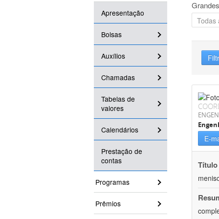
Grandes
Apresentação
Bolsas
Auxílios
Filt
Chamadas
Tabelas de
COOR
valores
ENGEN
Engen
Calendários
E-ma
Prestação de
contas
Título
menisc
Programas
Resu
Prêmios
comple