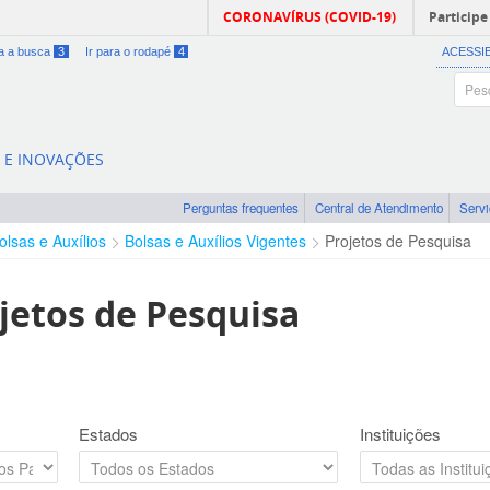
CORONAVÍRUS (COVID-19)
Participe
ra a busca
3
Ir para o rodapé
4
ACESSI
A E INOVAÇÕES
Perguntas frequentes
Central de Atendimento
Serv
olsas e Auxílios
Bolsas e Auxílios Vigentes
Projetos de Pesquisa
jetos de Pesquisa
Estados
Instituições