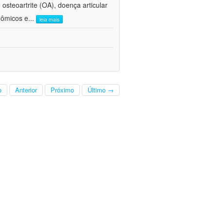
steoartrite (OA), doença articular
nômicos e
...
leia mais
o
Anterior
Próximo
Último →