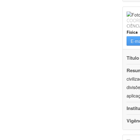
COOR
CIÊNCI
Física
E-ma
Título
Resu
civili
divisõ
aplica
Instit
Vigên