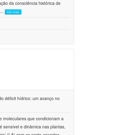
ão da consciência histórica de
...
leia mais
o déficit hídrico: um avanço no
s e moleculares que condicionam a
é sensível e dinâmica nas plantas,
cia' (LA) com os porta-enxertos