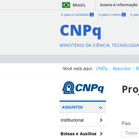
Acesso à informação
BRASIL
Ir para o conteúdo
1
Ir para o menu
2
Ir pa
CNPq
MINISTÉRIO DA CIÊNCIA, TECNOLOGI
Você está aqui:
CNPq
Assuntos
B
Pro
ASSUNTOS
Institucional
País
Bolsas e Auxílios