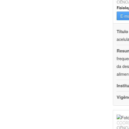
CIÊNCI
Fisiolo
E-ma
Título
acelul
Resu
freque
da des
alimen
Instit
Vigên
COOR
CIÊNCI