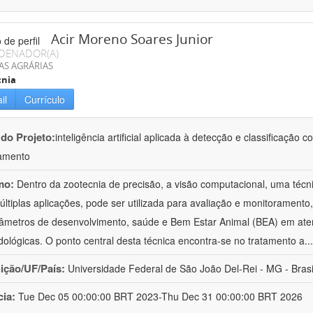
Acir Moreno Soares Junior
DENADOR(A)
AS AGRÁRIAS
cnia
il
Currículo
 do Projeto:
inteligência artificial aplicada à detecção e classificaçã
amento
mo:
Dentro da zootecnia de precisão, a visão computacional, uma técni
ltiplas aplicações, pode ser utilizada para avaliação e monitoramento, 
âmetros de desenvolvimento, saúde e Bem Estar Animal (BEA) em ate
ológicas. O ponto central desta técnica encontra-se no tratamento a
..
uição/UF/País:
Universidade Federal de São João Del-Rei - MG - Brasi
cia:
Tue Dec 05 00:00:00 BRT 2023-Thu Dec 31 00:00:00 BRT 2026