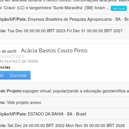
ro 'Cravo' (LC) e tangerineira 'Sunki Maravilha' (SM) foram
...
leia mais
uição/UF/País:
Empresa Brasileira de Pesquisa Agropecuária - BA - Bra
cia:
Tue Dec 05 00:00:00 BRT 2023-Fri Dec 31 00:00:00 BRT 2027
Acácia Bastos Couto Pinto
DENADOR(A)
AS EXATAS E DA TERRA
ncias
il
Currículo
 do Projeto:
expogeo virtual: popularizando a educação geocientífica a
mo:
Vide projeto anexo
uição/UF/País:
ESTADO DA BAHIA - BA - Brasil
cia:
Sat Dec 24 00:00:00 BRT 2022-Mon Nov 30 00:00:00 BRT 2026