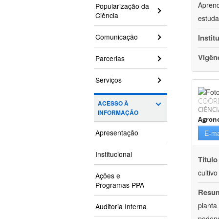
Aprend
Popularização da
Ciência
estuda
Comunicação
Instit
Vigên
Parcerias
Serviços
COOR
ACESSO À
CIÊNCI
INFORMAÇÃO
Agron
Apresentação
E-ma
Institucional
Título
cultiv
Ações e
Programas PPA
Resu
planta
Auditoria Interna
podend