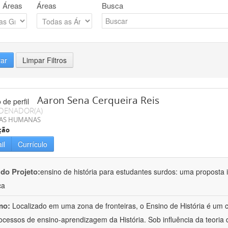
 Áreas
Áreas
Busca
rar
Limpar Filtros
Aaron Sena Cerqueira Reis
DENADOR(A)
IAS HUMANAS
ção
il
Currículo
 do Projeto:
ensino de história para estudantes surdos: uma proposta i
ca
mo:
Localizado em uma zona de fronteiras, o Ensino de História é um
ocessos de ensino-aprendizagem da História. Sob influência da teoria d