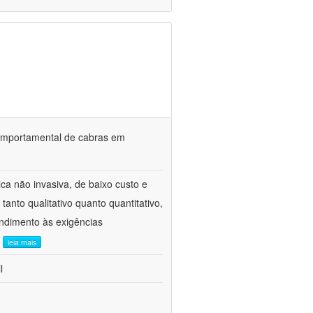
o comportamental de cabras em
ca não invasiva, de baixo custo e
tanto qualitativo quanto quantitativo,
ndimento às exigências
.
leia mais
l