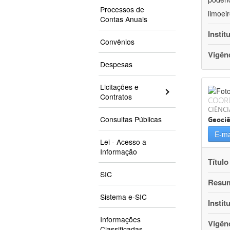
Processos de
limoei
Contas Anuais
Instit
Convênios
Vigên
Despesas
Licitações e
Contratos
COOR
CIÊNCI
Consultas Públicas
Geociê
E-ma
Lei - Acesso a
Informação
Título
SIC
Resu
Sistema e-SIC
Instit
Informações
Vigên
Classificadas