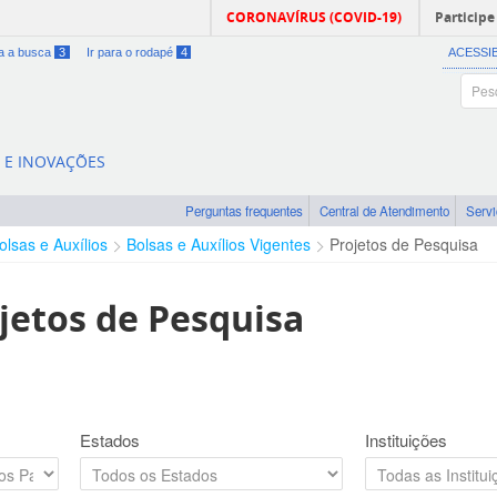
CORONAVÍRUS (COVID-19)
Participe
ra a busca
3
Ir para o rodapé
4
ACESSI
A E INOVAÇÕES
Perguntas frequentes
Central de Atendimento
Serv
olsas e Auxílios
Bolsas e Auxílios Vigentes
Projetos de Pesquisa
jetos de Pesquisa
Estados
Instituições