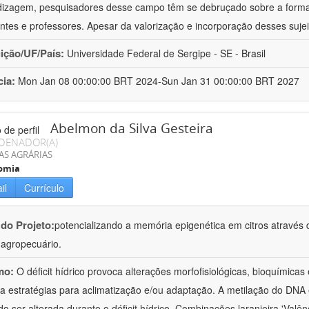
izagem, pesquisadores desse campo têm se debruçado sobre a formaç
ntes e professores. Apesar da valorização e incorporação desses sujei
uição/UF/País:
Universidade Federal de Sergipe - SE - Brasil
cia:
Mon Jan 08 00:00:00 BRT 2024-Sun Jan 31 00:00:00 BRT 2027
Abelmon da Silva Gesteira
DENADOR(A)
AS AGRÁRIAS
omia
il
Currículo
 do Projeto:
potencializando a memória epigenética em citros através d
o agropecuário.
mo:
O déficit hídrico provoca alterações morfofisiológicas, bioquímica
 a estratégias para aclimatização e/ou adaptação. A metilação do DNA 
o ser alterada durante o déficit hídrico. Combinações laranjeira 'Valên