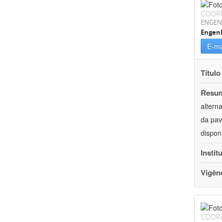
COOR
ENGEN
Engenh
E-ma
Título
Resu
altern
da pav
dispon
Instit
Vigên
COOR