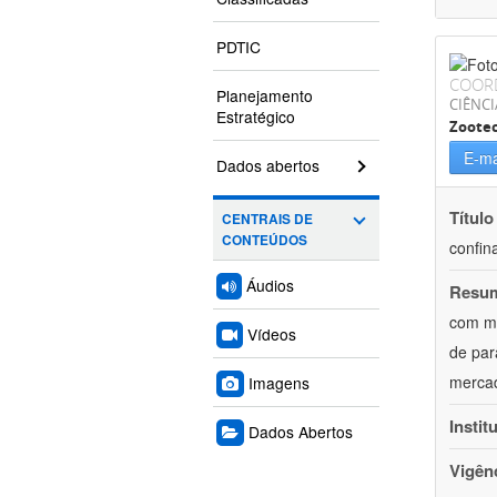
PDTIC
COOR
Planejamento
CIÊNCI
Estratégico
Zoote
E-ma
Dados abertos
Título
CENTRAIS DE
CONTEÚDOS
confin
Áudios
Resu
com mú
Vídeos
de par
mercad
Imagens
Instit
Dados Abertos
Vigên