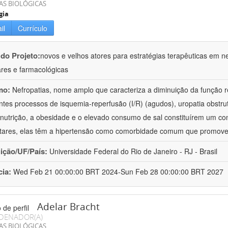
AS BIOLÓGICAS
gia
il
Currículo
 do Projeto:
novos e velhos atores para estratégias terapêuticas em nef
ares e farmacológicas
mo:
Nefropatias, nome amplo que caracteriza a diminuição da função r
ntes processos de isquemia-reperfusão (I/R) (agudos), uropatia obstrut
nutrição, a obesidade e o elevado consumo de sal constituírem um con
tares, elas têm a hipertensão como comorbidade comum que promov
uição/UF/País:
Universidade Federal do Rio de Janeiro - RJ - Brasil
cia:
Wed Feb 21 00:00:00 BRT 2024-Sun Feb 28 00:00:00 BRT 2027
Adelar Bracht
DENADOR(A)
AS BIOLÓGICAS