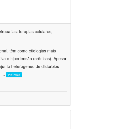
ropatias: terapias celulares,
enal, têm como etiologias mais
iva e hipertensão (crônicas). Apesar
junto heterogêneo de distúrbios
e
...
leia mais