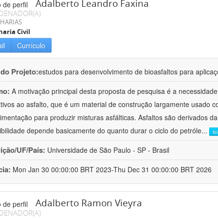
Adalberto Leandro Faxina
DENADOR(A)
HARIAS
aria Civil
il
Currículo
 do Projeto:
estudos para desenvolvimento de bioasfaltos para aplic
mo:
A motivação principal desta proposta de pesquisa é a necessidade
ativos ao asfalto, que é um material de construção largamente usado 
imentação para produzir misturas asfálticas. Asfaltos são derivados da
ibilidade depende basicamente do quanto durar o ciclo do petróle
...
le
uição/UF/País:
Universidade de São Paulo - SP - Brasil
cia:
Mon Jan 30 00:00:00 BRT 2023-Thu Dec 31 00:00:00 BRT 2026
Adalberto Ramon Vieyra
DENADOR(A)