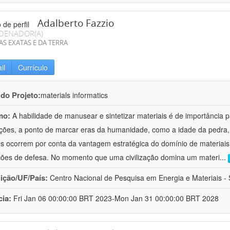
Adalberto Fazzio
DENADOR(A)
AS EXATAS E DA TERRA
il
Currículo
 do Projeto:
materials informatics
mo:
A habilidade de manusear e sintetizar materiais é de importância 
zações, a ponto de marcar eras da humanidade, como a idade da pedra, 
es ocorrem por conta da vantagem estratégica do domínio de materiais,
ções de defesa. No momento que uma civilização domina um materi
...
uição/UF/País:
Centro Nacional de Pesquisa em Energia e Materiais - S
cia:
Fri Jan 06 00:00:00 BRT 2023-Mon Jan 31 00:00:00 BRT 2028