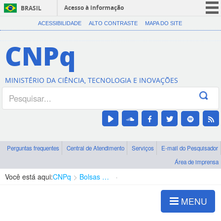
Acesso à informação
BRASIL
CORONAVÍRUS (COVID-19)
ACESSIBILIDADE
ALTO CONTRASTE
MAPA DO SITE
Participe
CNPq
Serviços
Legislação
MINISTÉRIO DA CIÊNCIA, TECNOLOGIA E INOVAÇÕES
Canais
Perguntas frequentes
Central de Atendimento
Serviços
E-mail do Pesquisador
Área de imprensa
Você está aqui:
CNPq
Bolsas e Auxílios Vigentes
Projetos de Pesquisa
MENU