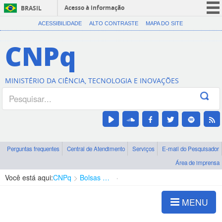
Acesso à informação
BRASIL
CORONAVÍRUS (COVID-19)
ACESSIBILIDADE
ALTO CONTRASTE
MAPA DO SITE
Participe
CNPq
Serviços
Legislação
MINISTÉRIO DA CIÊNCIA, TECNOLOGIA E INOVAÇÕES
Canais
Perguntas frequentes
Central de Atendimento
Serviços
E-mail do Pesquisador
Área de imprensa
Você está aqui:
CNPq
Bolsas e Auxílios Vigentes
Projetos de Pesquisa
MENU