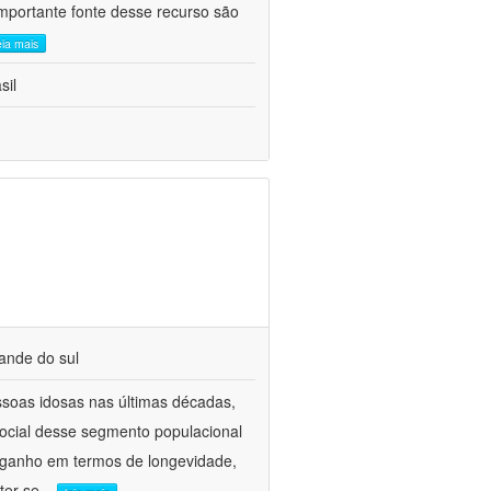
portante fonte desse recurso são
eia mais
sil
ande do sul
soas idosas nas últimas décadas,
ocial desse segmento populacional
m ganho em termos de longevidade,
ter se
...