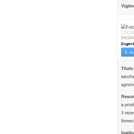
Vigên
COOR
ENGEN
Engenh
E-ma
Título
saccha
agroin
Resu
a prod
3 veze
flores
Instit