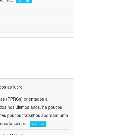
leia mais
dos ao lucro
res (PPRCs) orientados a
os nos últimos anos, há poucos
estes poucos trabalhos abordam uma
mportância pr
...
leia mais