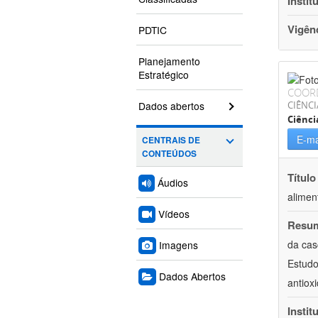
Instit
Vigên
PDTIC
Planejamento
Estratégico
COOR
Dados abertos
CIÊNCI
Ciênci
E-ma
CENTRAIS DE
CONTEÚDOS
Título
Áudios
alimen
Vídeos
Resu
da cas
Imagens
Estudo
Dados Abertos
antiox
Instit