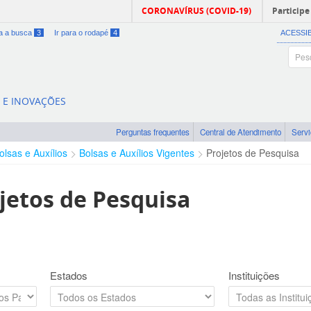
CORONAVÍRUS (COVID-19)
Participe
ra a busca
3
Ir para o rodapé
4
ACESSI
A E INOVAÇÕES
Perguntas frequentes
Central de Atendimento
Serv
olsas e Auxílios
Bolsas e Auxílios Vigentes
Projetos de Pesquisa
jetos de Pesquisa
Estados
Instituições