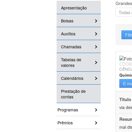
Grandes
Apresentação
Bolsas
Auxílios
Filt
Chamadas
Tabelas de
COOR
valores
CIÊNCI
Quími
Calendários
E-ma
Prestação de
contas
Título
via de
Programas
Resu
Prêmios
mal di