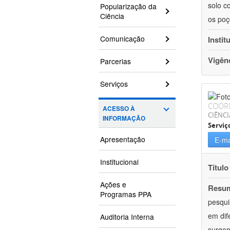
solo c
Popularização da
Ciência
os poç
Comunicação
Instit
Vigên
Parcerias
Serviços
COOR
ACESSO À
CIÊNCI
INFORMAÇÃO
Serviç
Apresentação
E-ma
Institucional
Título
Ações e
Resu
Programas PPA
pesqui
em dif
Auditoria Interna
surgem