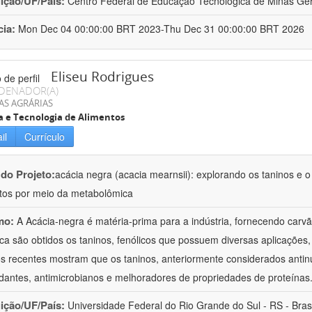
uição/UF/País:
Centro Federal de Educação Tecnológica de Minas Gera
cia:
Mon Dec 04 00:00:00 BRT 2023-Thu Dec 31 00:00:00 BRT 2026
Eliseu Rodrigues
DENADOR(A)
AS AGRÁRIAS
a e Tecnologia de Alimentos
il
Currículo
 do Projeto:
acácia negra (acacia mearnsii): explorando os taninos e o 
tos por meio da metabolômica
mo:
A Acácia-negra é matéria-prima para a indústria, fornecendo carvã
ca são obtidos os taninos, fenólicos que possuem diversas aplicações, 
s recentes mostram que os taninos, anteriormente considerados antin
idantes, antimicrobianos e melhoradores de propriedades de proteínas
uição/UF/País:
Universidade Federal do Rio Grande do Sul - RS - Brasi