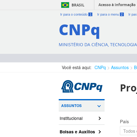
Acesso à informação
BRASIL
Ir para o conteúdo
1
Ir para o menu
2
Ir pa
CNPq
MINISTÉRIO DA CIÊNCIA, TECNOLOGI
Você está aqui:
CNPq
Assuntos
B
Pro
ASSUNTOS
Institucional
País
Bolsas e Auxílios