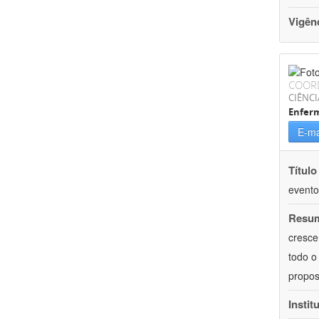
Vigên
COOR
CIÊNCI
Enfer
E-ma
Título
evento
Resu
cresce
todo o
propos
Instit