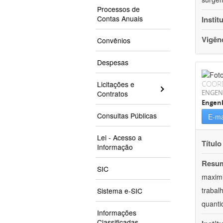
Processos de
Contas Anuais
Instit
Vigên
Convênios
Despesas
COOR
Licitações e
ENGEN
Contratos
Engen
Consultas Públicas
E-ma
Lei - Acesso a
Título
Informação
Resu
SIC
maximi
trabal
Sistema e-SIC
quanti
Informações
Classificadas