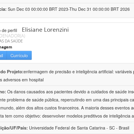
cia:
Sun Dec 03 00:00:00 BRT 2023-Thu Dec 31 00:00:00 BRT 2026
Elisiane Lorenzini
DENADOR(A)
AS DA SAÚDE
magem
il
Currículo
 do Projeto:
enfermagem de precisão e inteligência artificial: variáveis
s adversos em hospital
mo:
Os danos causados aos pacientes devido a cuidados de saúde in
nte problema de saúde pública, repercutindo em uma das principais 
 mundo, além dos altos custos financeiros. A maioria desses eventos a
ta tem como objetivo: desenvolver modelos preditivos de inteligência a
uição/UF/País:
Universidade Federal de Santa Catarina - SC - Brasil