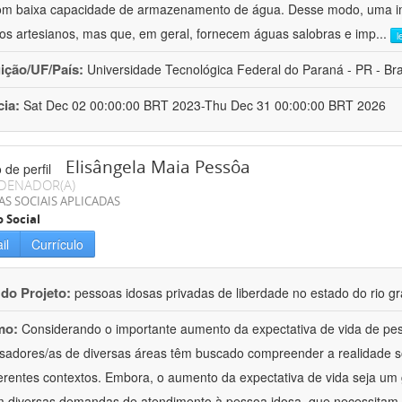
om baixa capacidade de armazenamento de água. Desse modo, uma im
os artesianos, mas que, em geral, fornecem águas salobras e imp
...
l
uição/UF/País:
Universidade Tecnológica Federal do Paraná - PR - Bra
cia:
Sat Dec 02 00:00:00 BRT 2023-Thu Dec 31 00:00:00 BRT 2026
Elisângela Maia Pessôa
DENADOR(A)
AS SOCIAIS APLICADAS
o Social
il
Currículo
 do Projeto:
pessoas idosas privadas de liberdade no estado do rio gr
mo:
Considerando o importante aumento da expectativa de vida de pes
sadores/as de diversas áreas têm buscado compreender a realidade s
erentes contextos. Embora, o aumento da expectativa de vida seja u
 diversas demandas de atendimento à pessoa idosa, que necessitam 