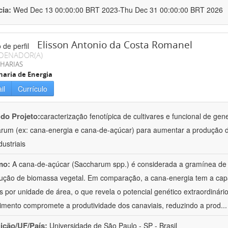
cia:
Wed Dec 13 00:00:00 BRT 2023-Thu Dec 31 00:00:00 BRT 2026
Elisson Antonio da Costa Romanel
DENADOR(A)
HARIAS
aria de Energia
il
Currículo
 do Projeto:
caracterização fenotípica de cultivares e funcional de ge
rum (ex: cana-energia e cana-de-açúcar) para aumentar a produção de
dustriais
mo:
A cana-de-açúcar (Saccharum spp.) é considerada a gramínea de 
ução de biomassa vegetal. Em comparação, a cana-energia tem a capa
s por unidade de área, o que revela o potencial genético extraordinár
cimento compromete a produtividade dos canaviais, reduzindo a prod
..
uição/UF/País:
Universidade de São Paulo - SP - Brasil