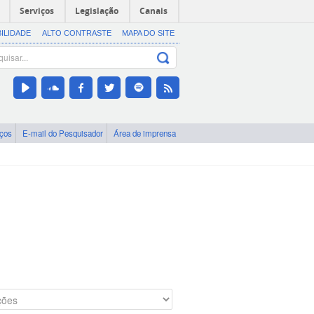
Serviços
Legislação
Canais
BILIDADE
ALTO CONTRASTE
MAPA DO SITE
iços
E-mail do Pesquisador
Área de imprensa