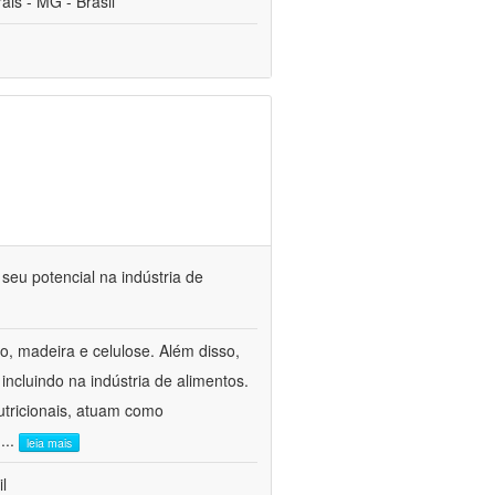
is - MG - Brasil
seu potencial na indústria de
o, madeira e celulose. Além disso,
incluindo na indústria de alimentos.
utricionais, atuam como
.
...
leia mais
l