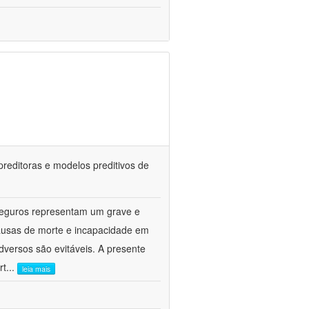
 preditoras e modelos preditivos de
seguros representam um grave e
causas de morte e incapacidade em
dversos são evitáveis. A presente
rt
...
leia mais