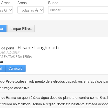
 Áreas
Áreas
Busca
rar
Limpar Filtros
Elisane Longhinotti
DENADOR(A)
AS EXATAS E DA TERRA
ca
il
Currículo
 do Projeto:
desenvolvimento de eletrodos capacitivos e faradaicos pa
ionização capacitiva
mo:
Estima-se que 12% da água doce do planeta encontra-se no Brasil
stribuída no território, sendo a região Nordeste bastante afetada devid