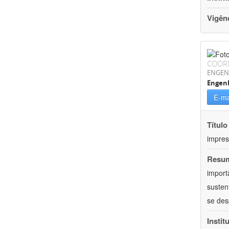
Vigên
COOR
ENGEN
Engenh
E-ma
Título
impres
Resu
import
susten
se des
Instit