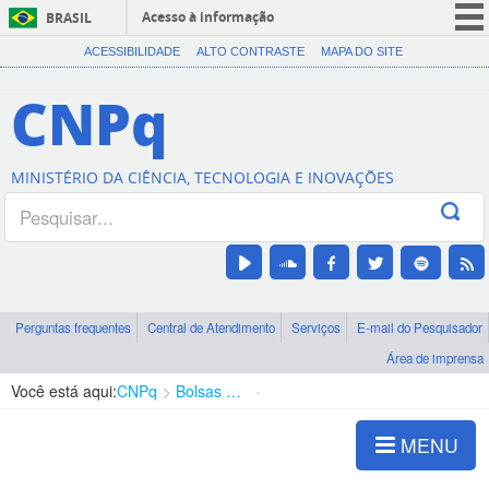
Acesso à informação
BRASIL
CORONAVÍRUS (COVID-19)
ACESSIBILIDADE
ALTO CONTRASTE
MAPA DO SITE
Participe
CNPq
Serviços
Legislação
MINISTÉRIO DA CIÊNCIA, TECNOLOGIA E INOVAÇÕES
Canais
Perguntas frequentes
Central de Atendimento
Serviços
E-mail do Pesquisador
Área de imprensa
Você está aqui:
CNPq
Bolsas e Auxílios Vigentes
Projetos de Pesquisa
MENU