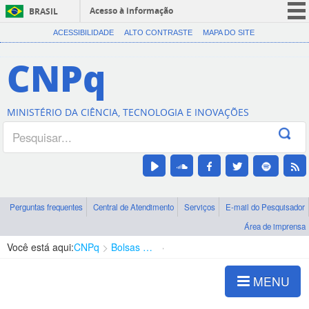
Acesso à informação
BRASIL
CORONAVÍRUS (COVID-19)
ACESSIBILIDADE
ALTO CONTRASTE
MAPA DO SITE
Participe
CNPq
Serviços
Legislação
MINISTÉRIO DA CIÊNCIA, TECNOLOGIA E INOVAÇÕES
Canais
Perguntas frequentes
Central de Atendimento
Serviços
E-mail do Pesquisador
Área de imprensa
Você está aqui:
CNPq
Bolsas e Auxílios Vigentes
Projetos de Pesquisa
MENU