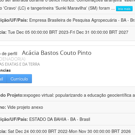
ro 'Cravo' (LC) e tangerineira 'Sunki Maravilha' (SM) foram
...
leia mais
uição/UF/País:
Empresa Brasileira de Pesquisa Agropecuária - BA - Bra
cia:
Tue Dec 05 00:00:00 BRT 2023-Fri Dec 31 00:00:00 BRT 2027
Acácia Bastos Couto Pinto
DENADOR(A)
AS EXATAS E DA TERRA
ncias
il
Currículo
 do Projeto:
expogeo virtual: popularizando a educação geocientífica a
mo:
Vide projeto anexo
uição/UF/País:
ESTADO DA BAHIA - BA - Brasil
cia:
Sat Dec 24 00:00:00 BRT 2022-Mon Nov 30 00:00:00 BRT 2026