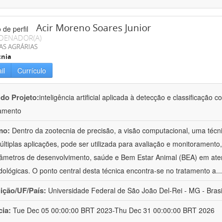
Acir Moreno Soares Junior
DENADOR(A)
AS AGRÁRIAS
cnia
il
Currículo
 do Projeto:
inteligência artificial aplicada à detecção e classificaçã
amento
mo:
Dentro da zootecnia de precisão, a visão computacional, uma técni
ltiplas aplicações, pode ser utilizada para avaliação e monitoramento, 
âmetros de desenvolvimento, saúde e Bem Estar Animal (BEA) em ate
ológicas. O ponto central desta técnica encontra-se no tratamento a
..
uição/UF/País:
Universidade Federal de São João Del-Rei - MG - Brasi
cia:
Tue Dec 05 00:00:00 BRT 2023-Thu Dec 31 00:00:00 BRT 2026