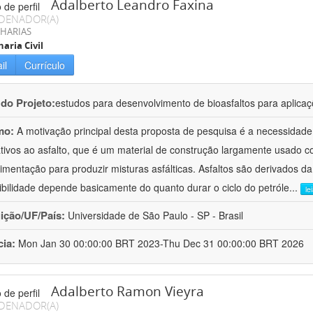
Adalberto Leandro Faxina
DENADOR(A)
HARIAS
aria Civil
il
Currículo
 do Projeto:
estudos para desenvolvimento de bioasfaltos para aplic
mo:
A motivação principal desta proposta de pesquisa é a necessidade
ativos ao asfalto, que é um material de construção largamente usado 
imentação para produzir misturas asfálticas. Asfaltos são derivados da
ibilidade depende basicamente do quanto durar o ciclo do petróle
...
le
uição/UF/País:
Universidade de São Paulo - SP - Brasil
cia:
Mon Jan 30 00:00:00 BRT 2023-Thu Dec 31 00:00:00 BRT 2026
Adalberto Ramon Vieyra
DENADOR(A)