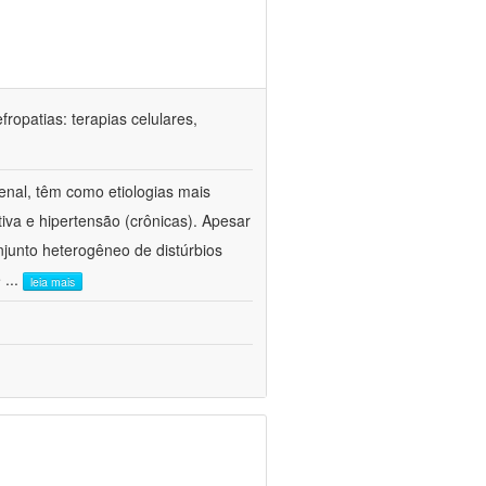
ropatias: terapias celulares,
enal, têm como etiologias mais
iva e hipertensão (crônicas). Apesar
junto heterogêneo de distúrbios
e
...
leia mais