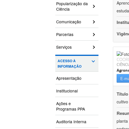
Aprend
Popularização da
Ciência
estuda
Comunicação
Instit
Vigên
Parcerias
Serviços
COOR
ACESSO À
CIÊNCI
INFORMAÇÃO
Agron
Apresentação
E-ma
Institucional
Título
cultiv
Ações e
Programas PPA
Resu
planta
Auditoria Interna
podend