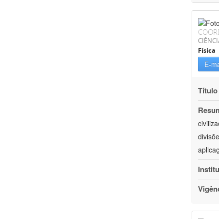
COOR
CIÊNCI
Física
E-ma
Título
Resu
civili
divisõ
aplica
Instit
Vigên