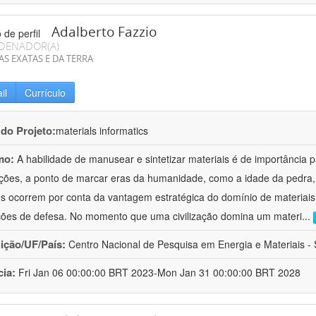
Adalberto Fazzio
DENADOR(A)
AS EXATAS E DA TERRA
il
Currículo
 do Projeto:
materials informatics
mo:
A habilidade de manusear e sintetizar materiais é de importância 
zações, a ponto de marcar eras da humanidade, como a idade da pedra, 
es ocorrem por conta da vantagem estratégica do domínio de materiais,
ções de defesa. No momento que uma civilização domina um materi
...
uição/UF/País:
Centro Nacional de Pesquisa em Energia e Materiais - S
cia:
Fri Jan 06 00:00:00 BRT 2023-Mon Jan 31 00:00:00 BRT 2028