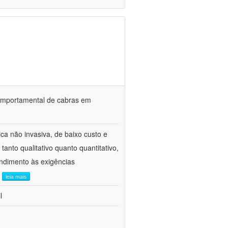
o comportamental de cabras em
ca não invasiva, de baixo custo e
tanto qualitativo quanto quantitativo,
ndimento às exigências
.
leia mais
l