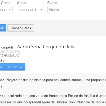
 Áreas
Áreas
Busca
rar
Limpar Filtros
Aaron Sena Cerqueira Reis
DENADOR(A)
IAS HUMANAS
ção
il
Currículo
 do Projeto:
ensino de história para estudantes surdos: uma proposta i
ca
mo:
Localizado em uma zona de fronteiras, o Ensino de História é um
ocessos de ensino-aprendizagem da História. Sob influência da teoria d