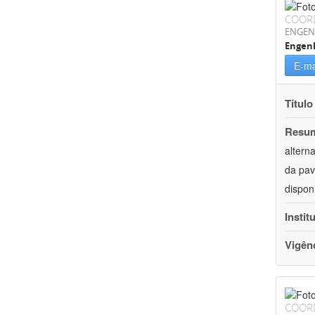
COOR
ENGEN
Engenh
E-ma
Título
Resu
altern
da pav
dispon
Instit
Vigên
COOR