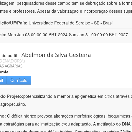
izagem, pesquisadores desse campo têm se debruçado sobre a formaç
ntes e professores. Apesar da valorização e incorporação desses sujei
uição/UF/País:
Universidade Federal de Sergipe - SE - Brasil
cia:
Mon Jan 08 00:00:00 BRT 2024-Sun Jan 31 00:00:00 BRT 2027
Abelmon da Silva Gesteira
DENADOR(A)
AS AGRÁRIAS
omia
il
Currículo
 do Projeto:
potencializando a memória epigenética em citros através d
o agropecuário.
mo:
O déficit hídrico provoca alterações morfofisiológicas, bioquímica
 a estratégias para aclimatização e/ou adaptação. A metilação do DNA 
o ser alterada durante o déficit hídrico. Combinações laranjeira 'Valên