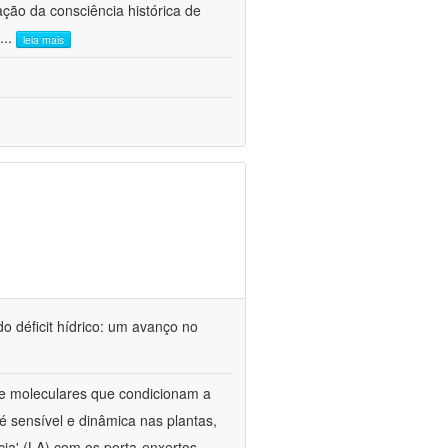
ão da consciência histórica de
...
leia mais
o déficit hídrico: um avanço no
s e moleculares que condicionam a
é sensível e dinâmica nas plantas,
cia' (LA) com os porta-enxertos