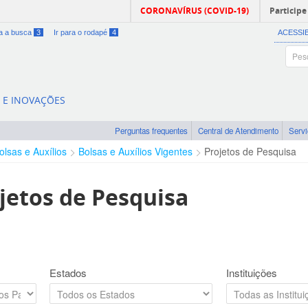
CORONAVÍRUS (COVID-19)
Participe
ra a busca
3
Ir para o rodapé
4
ACESSI
A E INOVAÇÕES
Perguntas frequentes
Central de Atendimento
Serv
olsas e Auxílios
Bolsas e Auxílios Vigentes
Projetos de Pesquisa
jetos de Pesquisa
Estados
Instituições