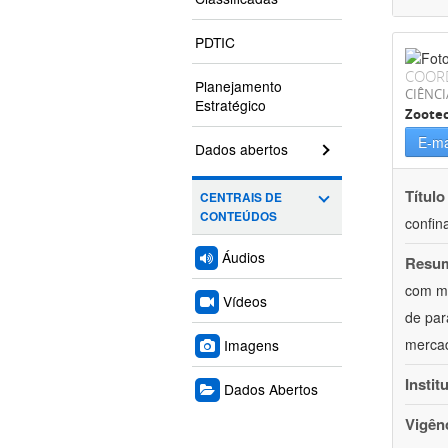
PDTIC
COOR
Planejamento
CIÊNCI
Estratégico
Zoote
E-ma
Dados abertos
Título
CENTRAIS DE
CONTEÚDOS
confin
Áudios
Resu
com mú
Vídeos
de par
mercad
Imagens
Instit
Dados Abertos
Vigên