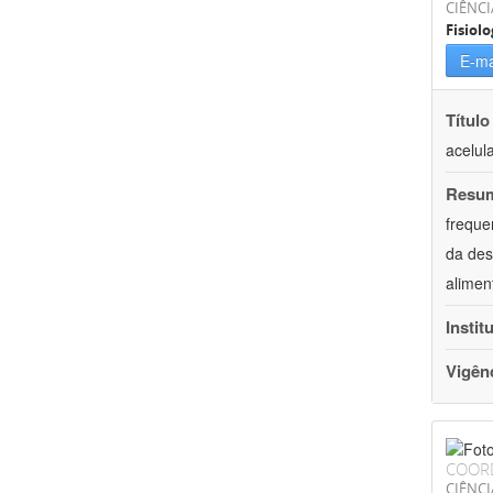
CIÊNCI
Fisiolo
E-ma
Título
acelul
Resu
freque
da des
alimen
Instit
Vigên
COOR
CIÊNCI