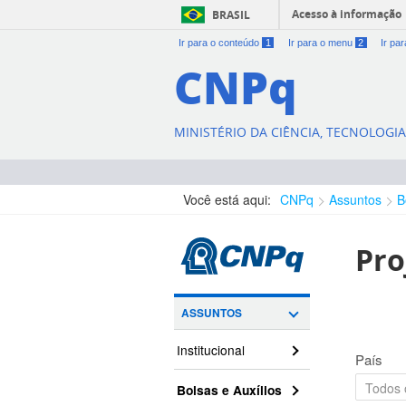
Acesso à informação
BRASIL
Ir para o conteúdo
1
Ir para o menu
2
Ir pa
CNPq
MINISTÉRIO DA CIÊNCIA, TECNOLOGI
Você está aqui:
CNPq
Assuntos
B
Pro
ASSUNTOS
Institucional
País
Bolsas e Auxílios