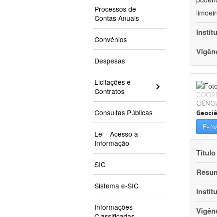
Processos de
limoei
Contas Anuais
Instit
Convênios
Vigên
Despesas
Licitações e
Contratos
COOR
CIÊNCI
Consultas Públicas
Geociê
E-ma
Lei - Acesso a
Informação
Título
SIC
Resu
Sistema e-SIC
Instit
Informações
Vigên
Classificadas