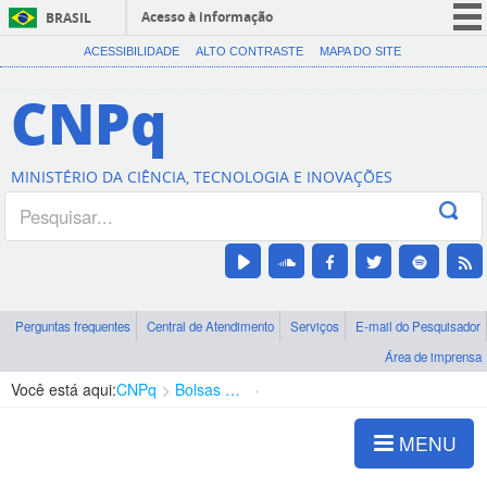
Acesso à informação
BRASIL
CORONAVÍRUS (COVID-19)
ACESSIBILIDADE
ALTO CONTRASTE
MAPA DO SITE
Participe
CNPq
Serviços
Legislação
MINISTÉRIO DA CIÊNCIA, TECNOLOGIA E INOVAÇÕES
Canais
Perguntas frequentes
Central de Atendimento
Serviços
E-mail do Pesquisador
Área de imprensa
Você está aqui:
CNPq
Bolsas e Auxílios Vigentes
Projetos de Pesquisa
MENU