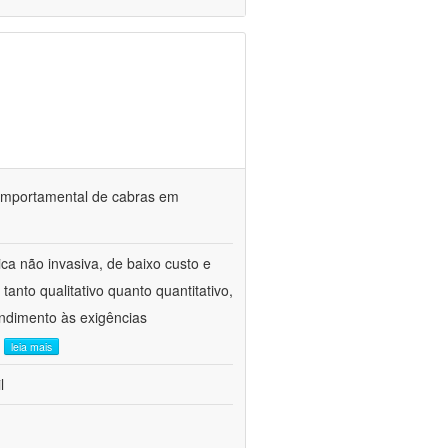
o comportamental de cabras em
ca não invasiva, de baixo custo e
tanto qualitativo quanto quantitativo,
ndimento às exigências
.
leia mais
l