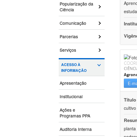
Aprend
Popularização da
Ciência
estuda
Comunicação
Instit
Vigên
Parcerias
Serviços
COOR
ACESSO À
CIÊNCI
INFORMAÇÃO
Agron
Apresentação
E-ma
Institucional
Título
cultiv
Ações e
Programas PPA
Resu
planta
Auditoria Interna
podend