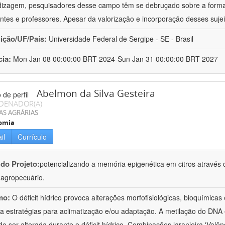
izagem, pesquisadores desse campo têm se debruçado sobre a formaç
ntes e professores. Apesar da valorização e incorporação desses sujei
uição/UF/País:
Universidade Federal de Sergipe - SE - Brasil
cia:
Mon Jan 08 00:00:00 BRT 2024-Sun Jan 31 00:00:00 BRT 2027
Abelmon da Silva Gesteira
DENADOR(A)
AS AGRÁRIAS
omia
il
Currículo
 do Projeto:
potencializando a memória epigenética em citros através d
o agropecuário.
mo:
O déficit hídrico provoca alterações morfofisiológicas, bioquímica
 a estratégias para aclimatização e/ou adaptação. A metilação do DNA 
o ser alterada durante o déficit hídrico. Combinações laranjeira 'Valên