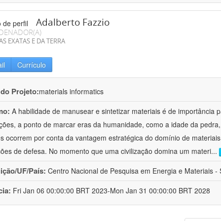
Adalberto Fazzio
DENADOR(A)
AS EXATAS E DA TERRA
il
Currículo
 do Projeto:
materials informatics
mo:
A habilidade de manusear e sintetizar materiais é de importância 
zações, a ponto de marcar eras da humanidade, como a idade da pedra, 
es ocorrem por conta da vantagem estratégica do domínio de materiais,
ções de defesa. No momento que uma civilização domina um materi
...
uição/UF/País:
Centro Nacional de Pesquisa em Energia e Materiais - S
cia:
Fri Jan 06 00:00:00 BRT 2023-Mon Jan 31 00:00:00 BRT 2028