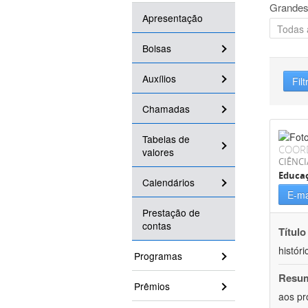
Grandes
Apresentação
Bolsas
Auxílios
Filt
Chamadas
Tabelas de
COOR
valores
CIÊNC
Educa
Calendários
E-ma
Prestação de
contas
Título
históri
Programas
Resu
Prêmios
aos pr