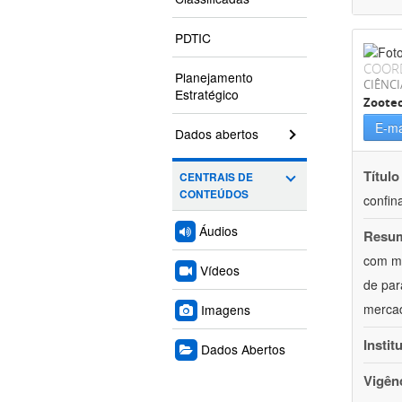
PDTIC
COOR
Planejamento
CIÊNCI
Estratégico
Zoote
E-ma
Dados abertos
Título
CENTRAIS DE
CONTEÚDOS
confin
Áudios
Resu
com mú
Vídeos
de par
mercad
Imagens
Instit
Dados Abertos
Vigên