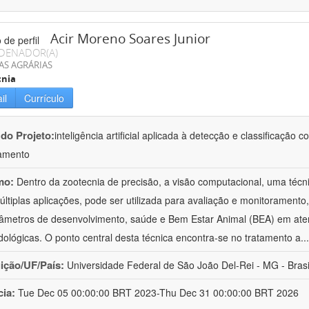
Acir Moreno Soares Junior
DENADOR(A)
AS AGRÁRIAS
cnia
il
Currículo
 do Projeto:
inteligência artificial aplicada à detecção e classificaçã
amento
mo:
Dentro da zootecnia de precisão, a visão computacional, uma técni
ltiplas aplicações, pode ser utilizada para avaliação e monitoramento, 
âmetros de desenvolvimento, saúde e Bem Estar Animal (BEA) em ate
ológicas. O ponto central desta técnica encontra-se no tratamento a
..
uição/UF/País:
Universidade Federal de São João Del-Rei - MG - Brasi
cia:
Tue Dec 05 00:00:00 BRT 2023-Thu Dec 31 00:00:00 BRT 2026