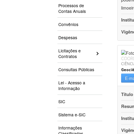
Processos de
limoei
Contas Anuais
Instit
Convênios
Vigên
Despesas
Licitações e
Contratos
COOR
CIÊNCI
Consultas Públicas
Geociê
E-ma
Lei - Acesso a
Informação
Título
SIC
Resu
Sistema e-SIC
Instit
Informações
Vigên
Classificadas