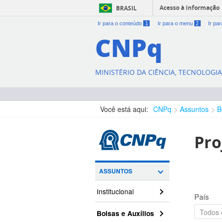
Acesso à informação
BRASIL
Ir para o conteúdo
1
Ir para o menu
2
Ir pa
CNPq
MINISTÉRIO DA CIÊNCIA, TECNOLOGI
Você está aqui:
CNPq
Assuntos
B
Pro
ASSUNTOS
Institucional
País
Bolsas e Auxílios