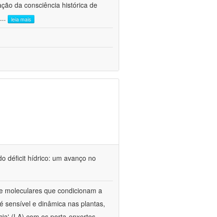
ão da consciência histórica de
...
leia mais
o déficit hídrico: um avanço no
s e moleculares que condicionam a
é sensível e dinâmica nas plantas,
cia' (LA) com os porta-enxertos