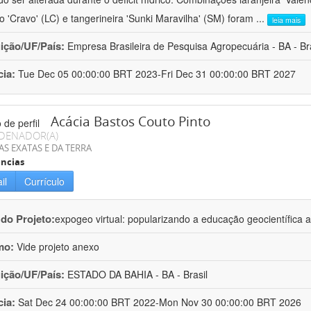
ro 'Cravo' (LC) e tangerineira 'Sunki Maravilha' (SM) foram
...
leia mais
uição/UF/País:
Empresa Brasileira de Pesquisa Agropecuária - BA - Bra
cia:
Tue Dec 05 00:00:00 BRT 2023-Fri Dec 31 00:00:00 BRT 2027
Acácia Bastos Couto Pinto
DENADOR(A)
AS EXATAS E DA TERRA
ncias
il
Currículo
 do Projeto:
expogeo virtual: popularizando a educação geocientífica a
mo:
Vide projeto anexo
uição/UF/País:
ESTADO DA BAHIA - BA - Brasil
cia:
Sat Dec 24 00:00:00 BRT 2022-Mon Nov 30 00:00:00 BRT 2026