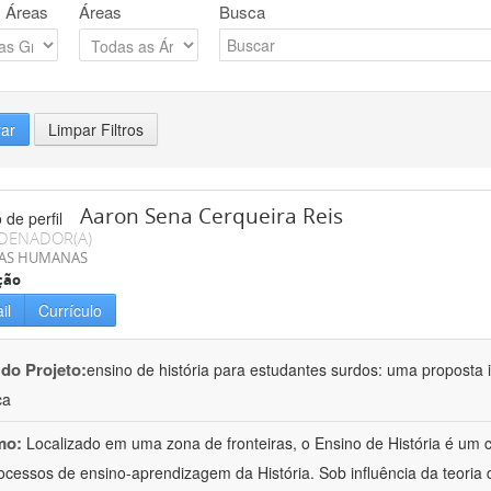
 Áreas
Áreas
Busca
rar
Limpar Filtros
Aaron Sena Cerqueira Reis
DENADOR(A)
IAS HUMANAS
ção
il
Currículo
 do Projeto:
ensino de história para estudantes surdos: uma proposta i
ca
mo:
Localizado em uma zona de fronteiras, o Ensino de História é um
ocessos de ensino-aprendizagem da História. Sob influência da teoria d