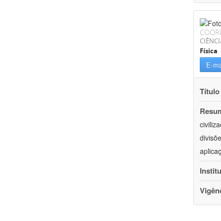
COOR
CIÊNCI
Física
E-ma
Título
Resu
civili
divisõ
aplica
Instit
Vigên