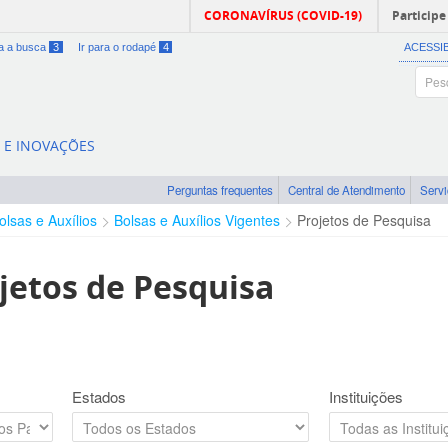
CORONAVÍRUS (COVID-19)
Participe
ra a busca
3
Ir para o rodapé
4
ACESSI
A E INOVAÇÕES
Perguntas frequentes
Central de Atendimento
Serv
olsas e Auxílios
Bolsas e Auxílios Vigentes
Projetos de Pesquisa
jetos de Pesquisa
Estados
Instituições