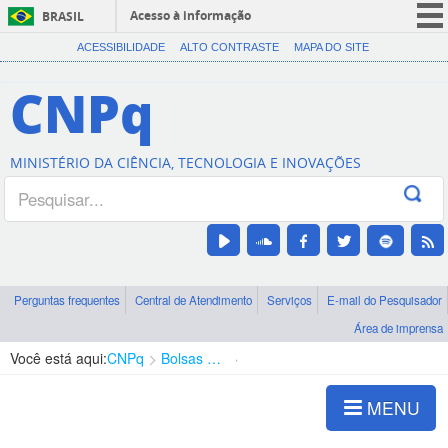
Acesso à informação
BRASIL
CORONAVÍRUS (COVID-19)
ACESSIBILIDADE
ALTO CONTRASTE
MAPA DO SITE
Participe
CNPq
Serviços
Legislação
MINISTÉRIO DA CIÊNCIA, TECNOLOGIA E INOVAÇÕES
Canais
Perguntas frequentes
Central de Atendimento
Serviços
E-mail do Pesquisador
Área de imprensa
Você está aqui:
CNPq
Bolsas e Auxílios Vigentes
Projetos de Pesquisa
MENU