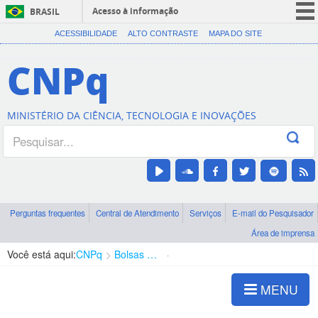
Acesso à informação
BRASIL
CORONAVÍRUS (COVID-19)
ACESSIBILIDADE
ALTO CONTRASTE
MAPA DO SITE
Participe
CNPq
Serviços
Legislação
MINISTÉRIO DA CIÊNCIA, TECNOLOGIA E INOVAÇÕES
Canais
Perguntas frequentes
Central de Atendimento
Serviços
E-mail do Pesquisador
Área de imprensa
Você está aqui:
CNPq
Bolsas e Auxílios Vigentes
Projetos de Pesquisa
MENU