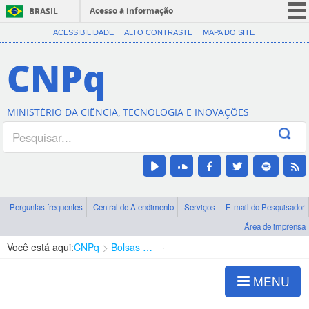
Acesso à informação
BRASIL
CORONAVÍRUS (COVID-19)
ACESSIBILIDADE
ALTO CONTRASTE
MAPA DO SITE
Participe
CNPq
Serviços
Legislação
MINISTÉRIO DA CIÊNCIA, TECNOLOGIA E INOVAÇÕES
Canais
Perguntas frequentes
Central de Atendimento
Serviços
E-mail do Pesquisador
Área de imprensa
Você está aqui:
CNPq
Bolsas e Auxílios Vigentes
Projetos de Pesquisa
MENU