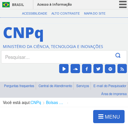
Acesso à informação
BRASIL
CORONAVÍRUS (COVID-19)
ACESSIBILIDADE
ALTO CONTRASTE
MAPA DO SITE
Participe
CNPq
Serviços
Legislação
MINISTÉRIO DA CIÊNCIA, TECNOLOGIA E INOVAÇÕES
Canais
Perguntas frequentes
Central de Atendimento
Serviços
E-mail do Pesquisador
Área de imprensa
Você está aqui:
CNPq
Bolsas e Auxílios Vigentes
Projetos de Pesquisa
MENU