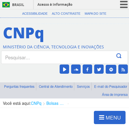
Acesso à informação
BRASIL
CORONAVÍRUS (COVID-19)
ACESSIBILIDADE
ALTO CONTRASTE
MAPA DO SITE
Participe
CNPq
Serviços
Legislação
MINISTÉRIO DA CIÊNCIA, TECNOLOGIA E INOVAÇÕES
Canais
Perguntas frequentes
Central de Atendimento
Serviços
E-mail do Pesquisador
Área de imprensa
Você está aqui:
CNPq
Bolsas e Auxílios Vigentes
Projetos de Pesquisa
MENU