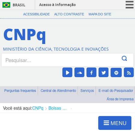
Acesso à informação
BRASIL
CORONAVÍRUS (COVID-19)
ACESSIBILIDADE
ALTO CONTRASTE
MAPA DO SITE
Participe
CNPq
Serviços
Legislação
MINISTÉRIO DA CIÊNCIA, TECNOLOGIA E INOVAÇÕES
Canais
Perguntas frequentes
Central de Atendimento
Serviços
E-mail do Pesquisador
Área de imprensa
Você está aqui:
CNPq
Bolsas e Auxílios Vigentes
Projetos de Pesquisa
MENU