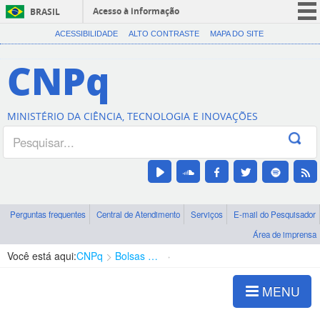
Acesso à informação
BRASIL
CORONAVÍRUS (COVID-19)
ACESSIBILIDADE
ALTO CONTRASTE
MAPA DO SITE
Participe
CNPq
Serviços
Legislação
MINISTÉRIO DA CIÊNCIA, TECNOLOGIA E INOVAÇÕES
Canais
Perguntas frequentes
Central de Atendimento
Serviços
E-mail do Pesquisador
Área de imprensa
Você está aqui:
CNPq
Bolsas e Auxílios Vigentes
Projetos de Pesquisa
MENU