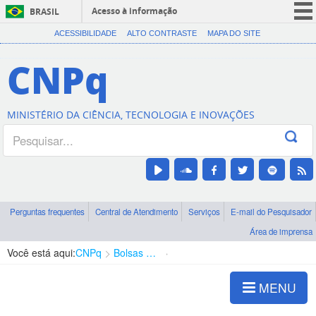
Acesso à informação
BRASIL
CORONAVÍRUS (COVID-19)
ACESSIBILIDADE
ALTO CONTRASTE
MAPA DO SITE
Participe
CNPq
Serviços
Legislação
MINISTÉRIO DA CIÊNCIA, TECNOLOGIA E INOVAÇÕES
Canais
Perguntas frequentes
Central de Atendimento
Serviços
E-mail do Pesquisador
Área de imprensa
Você está aqui:
CNPq
Bolsas e Auxílios Vigentes
Projetos de Pesquisa
MENU