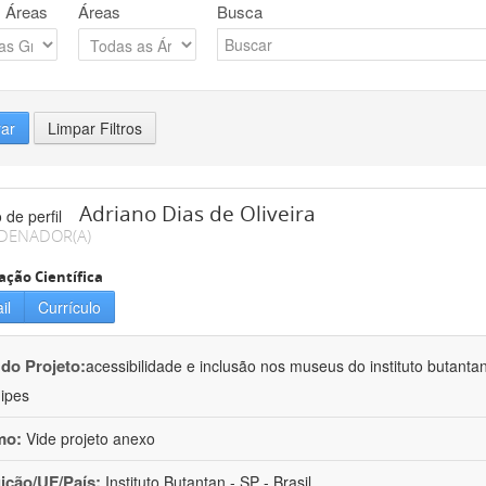
 Áreas
Áreas
Busca
rar
Limpar Filtros
Adriano Dias de Oliveira
DENADOR(A)
ação Científica
il
Currículo
 do Projeto:
acessibilidade e inclusão nos museus do instituto butanta
ipes
mo:
Vide projeto anexo
uição/UF/País:
Instituto Butantan - SP - Brasil