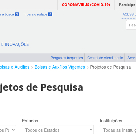
CORONAVÍRUS (COVID-19)
Participe
ra a busca
3
Ir para o rodapé
4
ACESSI
A E INOVAÇÕES
Perguntas frequentes
Central de Atendimento
Serv
olsas e Auxílios
Bolsas e Auxílios Vigentes
Projetos de Pesquisa
jetos de Pesquisa
Estados
Instituições