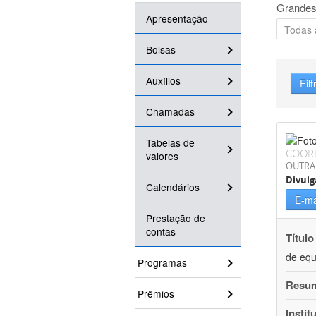
Grandes
Apresentação
Bolsas
Auxílios
Filt
Chamadas
Tabelas de
COOR
valores
OUTRA
Divulg
Calendários
E-ma
Prestação de
contas
Título
de equ
Programas
Resu
Prêmios
Instit