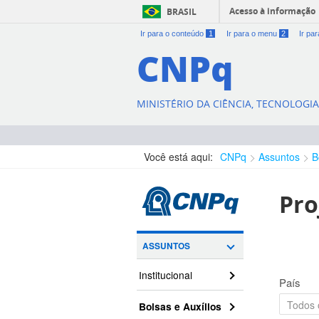
Acesso à informação
BRASIL
Ir para o conteúdo
1
Ir para o menu
2
Ir pa
CNPq
MINISTÉRIO DA CIÊNCIA, TECNOLOGI
Você está aqui:
CNPq
Assuntos
B
Pro
ASSUNTOS
Institucional
País
Bolsas e Auxílios