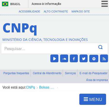
Acesso à informação
BRASIL
CORONAVÍRUS (COVID-19)
ACESSIBILIDADE
ALTO CONTRASTE
MAPA DO SITE
Participe
CNPq
Serviços
Legislação
MINISTÉRIO DA CIÊNCIA, TECNOLOGIA E INOVAÇÕES
Canais
Perguntas frequentes
Central de Atendimento
Serviços
E-mail do Pesquisador
Área de imprensa
Você está aqui:
CNPq
Bolsas e Auxílios Vigentes
Projetos de Pesquisa
MENU