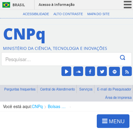
Acesso à informação
BRASIL
CORONAVÍRUS (COVID-19)
ACESSIBILIDADE
ALTO CONTRASTE
MAPA DO SITE
Participe
CNPq
Serviços
Legislação
MINISTÉRIO DA CIÊNCIA, TECNOLOGIA E INOVAÇÕES
Canais
Perguntas frequentes
Central de Atendimento
Serviços
E-mail do Pesquisador
Área de imprensa
Você está aqui:
CNPq
Bolsas e Auxílios Vigentes
Projetos de Pesquisa
MENU