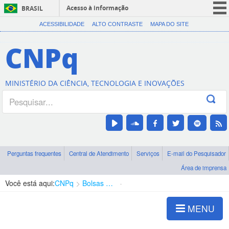
Acesso à informação
BRASIL
CORONAVÍRUS (COVID-19)
ACESSIBILIDADE
ALTO CONTRASTE
MAPA DO SITE
Participe
CNPq
Serviços
Legislação
MINISTÉRIO DA CIÊNCIA, TECNOLOGIA E INOVAÇÕES
Canais
Perguntas frequentes
Central de Atendimento
Serviços
E-mail do Pesquisador
Área de imprensa
Você está aqui:
CNPq
Bolsas e Auxílios Vigentes
Projetos de Pesquisa
MENU