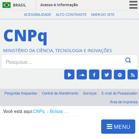
Acesso à informação
BRASIL
CORONAVÍRUS (COVID-19)
ACESSIBILIDADE
ALTO CONTRASTE
MAPA DO SITE
Participe
CNPq
Serviços
Legislação
MINISTÉRIO DA CIÊNCIA, TECNOLOGIA E INOVAÇÕES
Canais
Perguntas frequentes
Central de Atendimento
Serviços
E-mail do Pesquisador
Área de imprensa
Você está aqui:
CNPq
Bolsas e Auxílios Vigentes
Projetos de Pesquisa
MENU