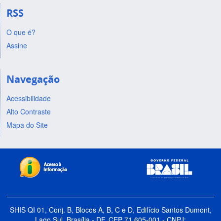
RSS
O que é?
Assine
Navegação
Acessibilidade
Alto Contraste
Mapa do Site
SHIS QI 01, Conj. B, Blocos A, B, C e D, Edifício Santos Dumont,
Lago Sul, Brasília - DF, CEP 71.605-001 - CNPJ: