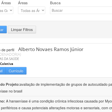
 Áreas
Áreas
Busca
rar
Limpar Filtros
Alberto Novaes Ramos Júnior
DENADOR(A)
AS DA SAÚDE
Coletiva
il
Currículo
 do Projeto:
avaliação de implementação de grupos de autocuidado p
íase no brasil
mo:
A hanseníase é uma condição crônica infecciosa causada por My
 periféricos e causa potenciais alterações motoras e sensoriais, com cr