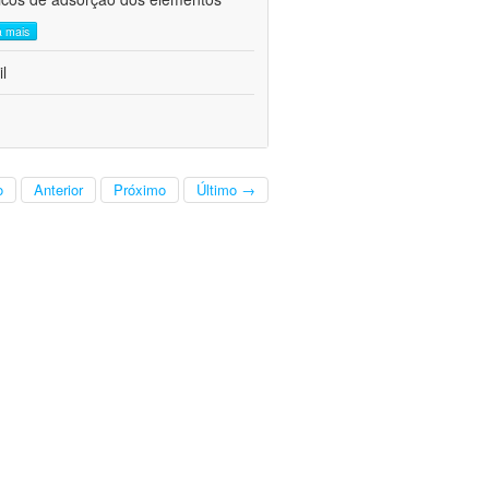
a mais
l
o
Anterior
Próximo
Último →