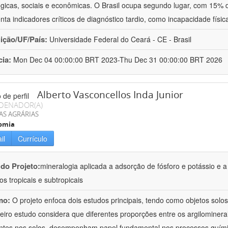
ógicas, sociais e econômicas. O Brasil ocupa segundo lugar, com 15%
nta indicadores críticos de diagnóstico tardio, como incapacidade físi
uição/UF/País:
Universidade Federal do Ceará - CE - Brasil
cia:
Mon Dec 04 00:00:00 BRT 2023-Thu Dec 31 00:00:00 BRT 2026
Alberto Vasconcellos Inda Junior
DENADOR(A)
AS AGRÁRIAS
omia
il
Currículo
 do Projeto:
mineralogia aplicada a adsorção de fósforo e potássio e a
os tropicais e subtropicais
mo:
O projeto enfoca dois estudos principais, tendo como objetos solos t
eiro estudo considera que diferentes proporções entre os argilominera
ntes nos solos, desempenham papel fundamental nos processos quím