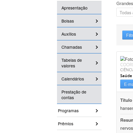
Grandes
Apresentação
Bolsas
Auxílios
Filt
Chamadas
Tabelas de
COOR
valores
CIÊNCI
Saúde 
Calendários
E-ma
Prestação de
contas
Título
hansen
Programas
Resu
Prêmios
nervos