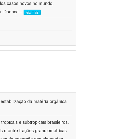
 dos casos novos no mundo,
ca. Doença
...
leia mais
 estabilização da matéria orgânica
ropicais e subtropicais brasileiros.
is e entre frações granulométricas
icos de adsorção dos elementos