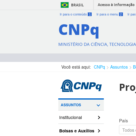
Acesso à informação
BRASIL
Ir para o conteúdo
1
Ir para o menu
2
Ir pa
CNPq
MINISTÉRIO DA CIÊNCIA, TECNOLOGI
Você está aqui:
CNPq
Assuntos
B
Pro
ASSUNTOS
Institucional
País
Bolsas e Auxílios