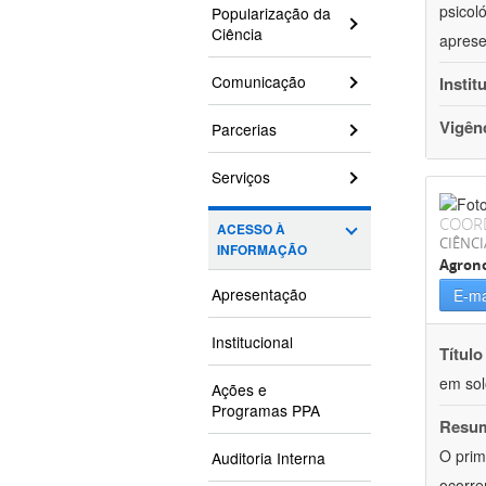
psicol
Popularização da
Ciência
aprese
Comunicação
Instit
Vigên
Parcerias
Serviços
COOR
ACESSO À
CIÊNCI
INFORMAÇÃO
Agron
Apresentação
E-ma
Institucional
Título
em sol
Ações e
Programas PPA
Resu
O prim
Auditoria Interna
ocorre